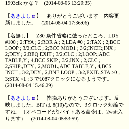
1993clk かな？
(2014-08-05 13:20:35)
【
あきよし
】
ありがとうございます。内容更
新しました。
(2014-08-04 17:36:06)
【名無し】
Z80 条件省略に倣ったところ、LDY
#100 ; 2;TYA ; 2;ROR A ; 2;LDA #0 ; 2;TAX ; 2;BCC
LOOP ; 3/2;CLC ; 2;BCC MOD1 ; 3/2;INCH:;INX ;
2;DEY ; 2;BEQ EXIT ; 3/2;CLC ; 2;LOOP:;ADC
TABLE,Y ; 4;BCC SKIP ; 3/2;INX ; 2;CLC ;
2;SKIP:;DEY ; 2;MOD1:;ADC TABLE,Y ; 4;BCS
INCH ; 3/2;DEY ; 2;BNE LOOP ; 3/2;EXIT:;STA >0 ;
3;STX >1 ; 3 で1087クロックになるようです。
(2014-08-04 15:46:29)
【
あきよし
】
指摘ありがとうございます。反
映しました。BIT は 8(10)なので、3クロック短縮で
すね。（オペコードが2バイトある命令は、2wait入
ります）
(2014-08-04 05:53:59)