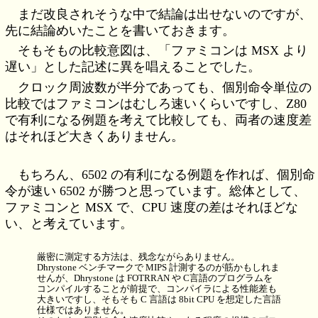
まだ改良されそうな中で結論は出せないのですが、
先に結論めいたことを書いておきます。
そもそもの比較意図は、「ファミコンは MSX より
遅い」とした記述に異を唱えることでした。
クロック周波数が半分であっても、個別命令単位の
比較ではファミコンはむしろ速いくらいですし、Z80
で有利になる例題を考えて比較しても、両者の速度差
はそれほど大きくありません。
もちろん、6502 の有利になる例題を作れば、個別命
令が速い 6502 が勝つと思っています。総体として、
ファミコンと MSX で、CPU 速度の差はそれほどな
い、と考えています。
厳密に測定する方法は、残念ながらありません。
Dhrystone ベンチマークで MIPS 計測するのが筋かもしれま
せんが、Dhrystone は FOTRRAN や C言語のプログラムを
コンパイルすることが前提で、コンパイラによる性能差も
大きいですし、そもそも C 言語は 8bit CPU を想定した言語
仕様ではありません。