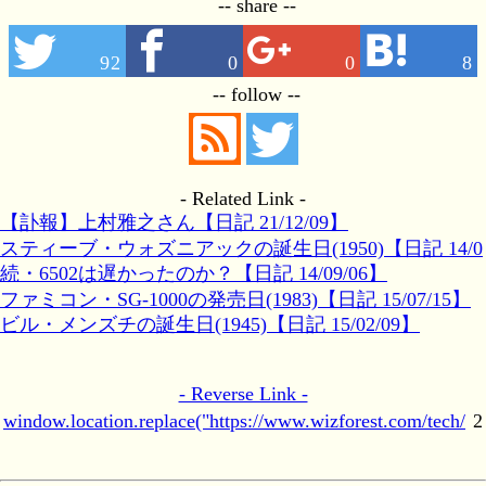
-- share --
92
0
0
8
-- follow --
- Related Link -
【訃報】上村雅之さん【日記 21/12/09】
スティーブ・ウォズニアックの誕生日(1950)【日記 14/0
8/11】
続・6502は遅かったのか？【日記 14/09/06】
ファミコン・SG-1000の発売日(1983)【日記 15/07/15】
ビル・メンズチの誕生日(1945)【日記 15/02/09】
- Reverse Link -
window.location.replace("https://www.wizforest.com/tech/
2
Z80vs6502/")