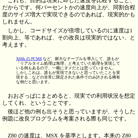
これも、目的は現実に即した速度を比較すること、
だからです。何パーセントかの速度向上が、同割合程
度のサイズ増大で実現できるのであれば、現実的かも
しれません。
しかし、コードサイズが倍増しているのに速度は1
割向上、等であれば、その改良は現実的ではない、と
考えます。
X68k の PCM8
など、膨大なテーブルを導入して、誰もが
「リアルタイム処理は無理」と考えていた処理を実現して
いる例もあるので、一概にダメだとは思っていません。
しかしこれは、誰もが実現できないと思っていたことを実
現する…などの非常に限定された条件でのみ許される稀有
な例だと思います。
おおざっぱにまとめると、現実での利用状況を想定
してくれ、ということです。
後ほど他の例も出そうと思っていますが、そうした
例題に改良プログラムを考案される際も同じです。
Z80 の速度は、MSX を基準とします。本来の Z80