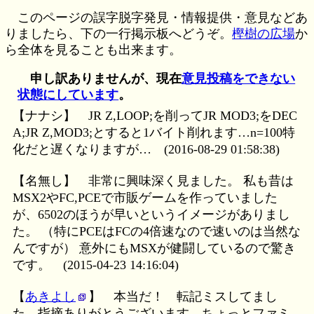
このページの誤字脱字発見・情報提供・意見などあ
りましたら、下の一行掲示板へどうぞ。
樫樹の広場
か
ら全体を見ることも出来ます。
申し訳ありませんが、現在
意見投稿をできない
状態にしています
。
【ナナシ】
JR Z,LOOP;を削ってJR MOD3;をDEC
A;JR Z,MOD3;とすると1バイト削れます…n=100特
化だと遅くなりますが…
(2016-08-29 01:58:38)
【名無し】
非常に興味深く見ました。 私も昔は
MSX2やFC,PCEで市販ゲームを作っていました
が、6502のほうが早いというイメージがありまし
た。 （特にPCEはFCの4倍速なので速いのは当然な
んですが） 意外にもMSXが健闘しているので驚き
です。
(2015-04-23 14:16:04)
【
あきよし
】
本当だ！ 転記ミスしてまし
た。指摘ありがとうございます。ちょっとファミ