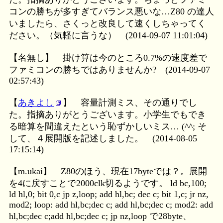
コンの勝ちが多すぎてバランス悪いな…Z80 の達人
いましたら、さくっと改良して速くしちゃってく
ださい。（気軽に言うな）
(2014-09-07 11:01:04)
【名無し】
掛け算は今のところ0.7%の速度差で
ファミコンの勝ちではありませんか?
(2014-09-07
02:57:43)
【
あきよし
】
容量計測ミス、その通りでし
た。指摘ありがとうございます。小学生でもでき
る暗算を間違えたという恥ずかしいミス… (^^; そ
して、４展開版を記述しました。
(2014-08-05
17:15:14)
【m.ukai】
Z80のほう、現在17byteでは？。展開
を4に戻すことで2000clk切るようです。 ld bc,100;
ld hl,0; bit 0,c jp z,loop; add hl,bc; dec c; bit 1,c; jr nz,
mod2; loop: add hl,bc;dec c; add hl,bc;dec c; mod2: add
hl,bc;dec c;add hl,bc;dec c; jp nz,loop で28byte、