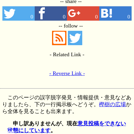
-- share --
0
0
0
0
-- follow --
- Related Link -
- Reverse Link -
このページの誤字脱字発見・情報提供・意見などあ
りましたら、下の一行掲示板へどうぞ。
樫樹の広場
か
ら全体を見ることも出来ます。
申し訳ありませんが、現在
意見投稿をできない
状態にしています
。