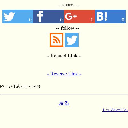
-- share --
0
0
0
0
-- follow --
- Related Link -
- Reverse Link -
(ページ作成 2006-06-14)
戻る
トップページへ