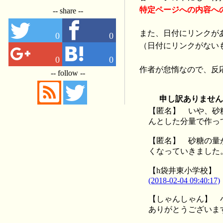
特定ページへの内容へ
-- share --
また、日付にリンクが
0
0
（日付にリンクがない
0
0
作者が怠惰なので、反
-- follow --
申し訳ありませ
【匿名】
いや、砂
んとした分量で作っ
【匿名】
砂糖の量
くなっていきました
【h袋井東小学校
(2018-02-04 09:40:17)
【しゃんしゃん】
ありがとうございま