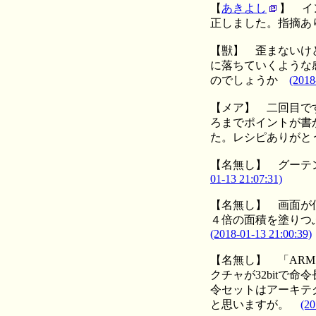
【
あきよし
】
イ
正しました。指摘あ
【獣】
歪まないけ
に落ちていくような
のでしょうか
(2018
【メア】
二回目で
ろまでポイントが書
た。レシピありがと
【名無し】
グーテ
01-13 21:07:31)
【名無し】
画面が
４倍の面積を塗りつ
(2018-01-13 21:00:39)
【名無し】
「ARM
クチャが32bitで命令
令セットはアーキテクチ
と思いますが。
(20