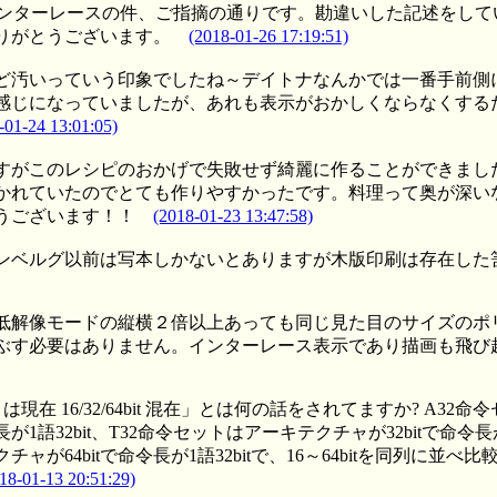
ンターレースの件、ご指摘の通りです。勘違いした記述をして
りがとうございます。
(2018-01-26 17:19:51)
ど汚いっていう印象でしたね～デイトナなんかでは一番手前側
感じになっていましたが、あれも表示がおかしくならなくする
-01-24 13:01:05)
すがこのレシピのおかげで失敗せず綺麗に作ることができまし
かれていたのでとても作りやすかったです。料理って奥が深い
うございます！！
(2018-01-23 13:47:58)
ンベルグ以前は写本しかないとありますが木版印刷は存在した
低解像モードの縦横２倍以上あっても同じ見た目のサイズのポ
ぶす必要はありません。インターレース表示であり描画も飛び
 は現在 16/32/64bit 混在」とは何の話をされてますか? A32
長が1語32bit、T32命令セットはアーキテクチャが32bitで命令長が1
ャが64bitで命令長が1語32bitで、16～64bitを同列に並べ
18-01-13 20:51:29)