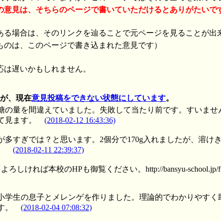
の意見は、そちらのページで書いていただけるとありがたいで
ある場合は、そのリンクを辿ることで元ページを見ることが出
ものは、このページで書き込まれた意見です）
応は遅いかもしれません。
んが、現在
意見投稿をできない状態にしています
。
糖の量を間違えていました。失敗して当たり前です。すいませ
て見ます。
(2018-02-12 16:43:36)
が多すぎでは？と思います。2個分で170g入れましたが、溶け
。
(2018-02-11 22:39:37)
】
よろしければ本校のHPも御覧ください。http://bansyu-school.jp/fukuro
小学生の息子とメレンゲを作りました。理論的でわかりやす
す。
(2018-02-04 07:08:32)