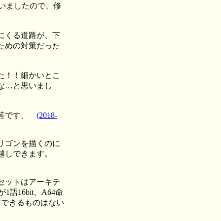
いましたので、修
にくる道路が、下
ための対策だった
た！！細かいとこ
な…と思いまし
筈です。
(2018-
リゴンを描くのに
越しできます。
命令セットはアーキテ
語16bit、A64命
比較できるものはない