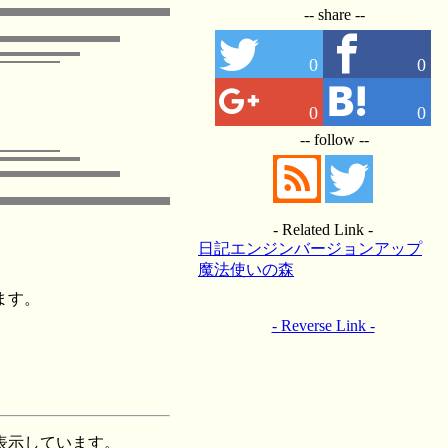
-- share --
0
0
0
0
-- follow --
- Related Link -
日記エンジンバージョンアップ
【日記 03/12/27】
魔法使いの森
ます。
- Reverse Link -
表示しています。