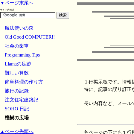
▼ページ末尾へ
サイト内検索
魔法使いの森
Old Good COMPUTER!!
社会の歯車
Programming Tips
Llamaの足跡
難しい算数
１行掲示板です。情報
簡単料理の作り方
特に、記事の誤り訂正
旅行の記録
注文住宅建築記
長い内容など、メール
SOHO 日記
樫樹の広場
▲ページ先頭へ
各ページの下にも１行