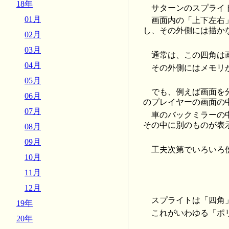
18年
サターンのスプライト表
01月
画面内の「上下左右
し、その外側には描か
02月
03月
通常は、この四角は
04月
その外側にはメモリ
05月
でも、例えば画面を
06月
のプレイヤーの画面の
07月
車のバックミラーの
その中に別のものが表
08月
09月
工夫次第でいろいろ
10月
11月
12月
スプライトは「四角
19年
これがいわゆる「ポ
20年