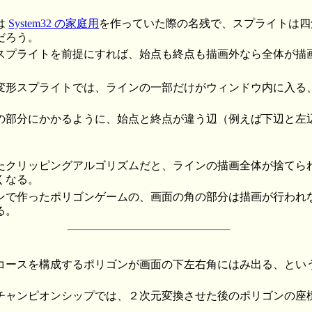
は
System32 の家庭用
を作っていた際の名残で、スプライトは四
だろう。
スプライトを前提にすれば、始点も終点も描画外なら全体が描
変形スプライトでは、ラインの一部だけがウィンドウ内に入る
の部分にかかるように、始点と終点が違う辺（例えば下辺と左
たクリッピングアルゴリズムだと、ラインの描画全体が捨てら
くなる。
ンで作ったポリゴンゲームの、画面の角の部分は描画が行われ
る。
コースを構成するポリゴンが画面の下左右角にはみ出る、とい
チャンピオンシップでは、２次元変換させた後のポリゴンの座