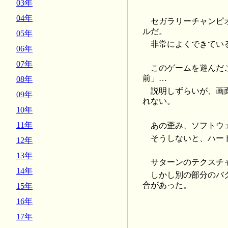
03年
04年
セガラリーチャンピ
ルだ。
05年
非常によくできてい
06年
07年
このゲームを遊んだ
前」…
08年
説明しずらいが、画
09年
れない。
10年
11年
あの歪み、ソフトウ
そうしないと、ハー
12年
13年
サターンのテクスチ
14年
しかし別の部分のバ
合があった。
15年
16年
17年