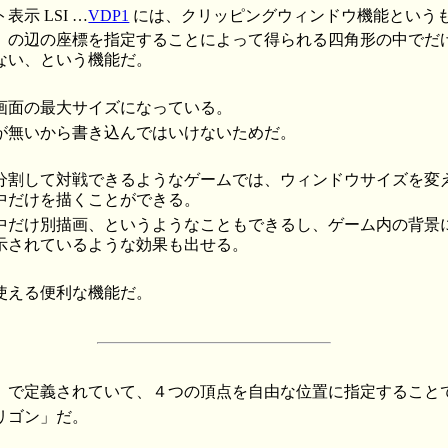
示 LSI …
VDP1
には、クリッピングウィンドウ機能という
」の辺の座標を指定することによって得られる四角形の中でだ
ない、という機能だ。
画面の最大サイズになっている。
が無いから書き込んではいけないためだ。
分割して対戦できるようなゲームでは、ウィンドウサイズを変
中だけを描くことができる。
中だけ別描画、というようなこともできるし、ゲーム内の背景
示されているような効果も出せる。
使える便利な機能だ。
」で定義されていて、４つの頂点を自由な位置に指定すること
リゴン」だ。