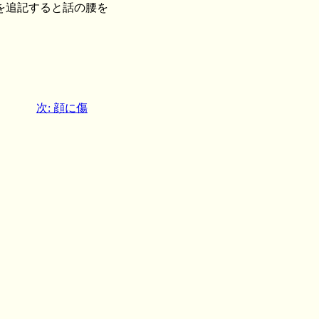
を追記すると話の腰を
次: 顔に傷