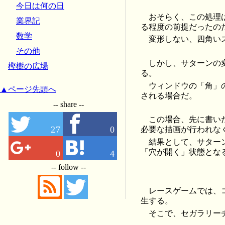
今日は何の日
おそらく、この処理
業界記
る程度の前提だったの
数学
変形しない、四角い
その他
しかし、サターンの
樫樹の広場
る。
ウィンドウの「角」
▲ページ先頭へ
される場合だ。
-- share --
この場合、先に書い
27
0
必要な描画が行われな
結果として、サター
「穴が開く」状態とな
0
4
-- follow --
レースゲームでは、
生する。
そこで、セガラリー