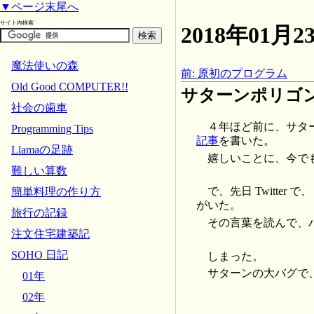
▼ページ末尾へ
サイト内検索
2018年01
魔法使いの森
前: 原初のプログラム
Old Good COMPUTER!!
サターンポリゴ
社会の歯車
４年ほど前に、サタ
Programming Tips
記事
を書いた。
Llamaの足跡
嬉しいことに、今で
難しい算数
で、先日 Twitt
簡単料理の作り方
がいた。
旅行の記録
その言葉を読んで、
注文住宅建築記
SOHO 日記
しまった。
サターンの大バグで
01年
02年