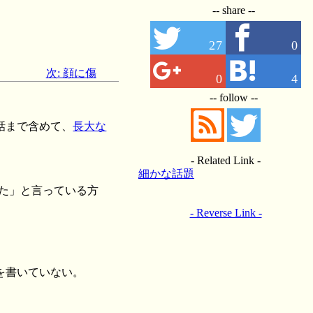
-- share --
27
0
次: 顔に傷
0
4
-- follow --
話まで含めて、
長大な
- Related Link -
細かな話題
った」と言っている方
- Reverse Link -
を書いていない。