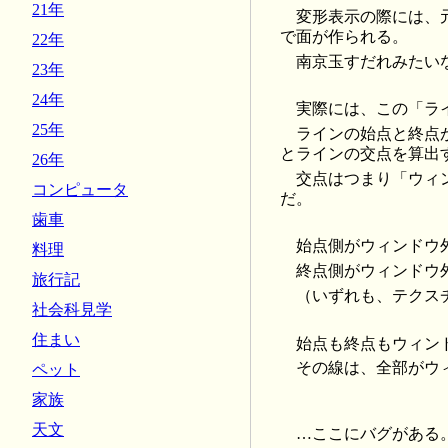
21年
変形表示の際には、
で面が作られる。
22年
南京玉すだれみたい
23年
24年
実際には、この「ラ
25年
ラインの始点と終点
とラインの交点を算出
26年
交点はつまり「ウィ
コンピュータ
だ。
歯車
始点側がウィンドウ
料理
終点側がウィンドウ
旅行記
（いずれも、テクス
社会科見学
住まい
始点も終点もウィン
その線は、全部がウ
ペット
家族
天文
…ここにバグがある