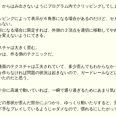
」からはみ出さないようにプログラム内でクリッピングしてし
ッピングによって表示が６角形になる場合があるのだけど、セ
らない。
形になる場合に限定すれば、外側の２頂点を適切に移動してや
を変えないようにできる。
スチャは大きく歪む。
かは、作る側のテクニックだ。
路面のテクスチャは工夫されていて、多少歪んでもわからなか
を作らなければ問題の状況は起きないので、ガードレールなど
いたのだと思う。
十分に高速で動いていれば、一瞬で通り過ぎるためにあまり気
どの形状が歪んだ部分にぶつかり、ゆっくり動いたりすると、
下手なプレイしているようじゃダメなので、慣れるにしたがっ