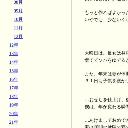
08月
09月
もっと作ればよかっ
10月
いやでも、少ないく
11月
12月
12年
大晦日は、長女は昼
13年
慌ててソバをゆでる
14年
15年
また、年末は妻が体
16年
３１日も子供を寝か
17年
18年
…おせちを仕上げ、
19年
僕は、年が変わる瞬
20年
…あけましておめで
21年
妻は居間の片隅で寝