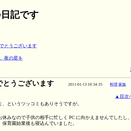
月の日記です
めでとうございます
ん、夜の星を
でとうございます
2011-01-13 10:34:35
料理
家族
▲目次
よ、というツッコミもありそうですが。
お休みなので子供の相手に忙しく PC に向かえませんでしたし
、保育園始業後も寝込んでいました。