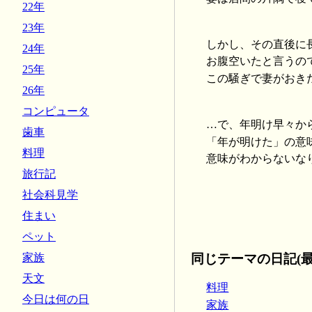
22年
23年
しかし、その直後に
24年
お腹空いたと言うの
25年
この騒ぎで妻がおき
26年
コンピュータ
…で、年明け早々か
歯車
「年が明けた」の意
料理
意味がわからないな
旅行記
社会科見学
住まい
ペット
同じテーマの日記(最
家族
天文
料理
今日は何の日
家族