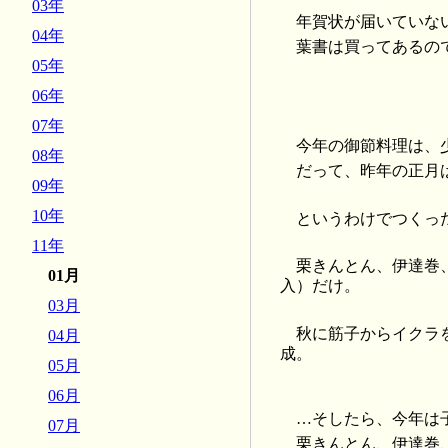
03年
年賀状が届いていな
04年
葉書は買ってあるの
05年
06年
07年
今年の御節料理は、
08年
だって、昨年の正月
09年
10年
というわけでつくっ
11年
栗きんとん、伊達巻
01月
入）だけ。
03月
秋に筋子からイクラ
04月
成。
05月
06月
…そしたら、今年は
07月
栗きんとん、伊達巻