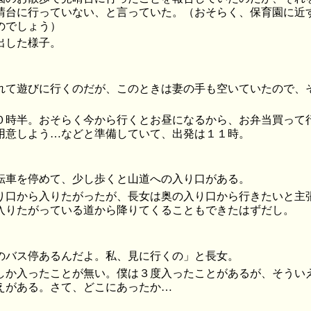
晴台に行っていない、と言っていた。（おそらく、保育園に近
のでしょう）
出した様子。
れて遊びに行くのだが、このときは妻の手も空いていたので、
０時半。おそらく今から行くとお昼になるから、お弁当買って
用意しよう…などと準備していて、出発は１１時。
転車を停めて、少し歩くと山道への入り口がある。
り口から入りたがったが、長女は奥の入り口から行きたいと主
入りたがっている道から降りてくることもできたはずだし。
のバス停あるんだよ。私、見に行くの」と長女。
しか入ったことが無い。僕は３度入ったことがあるが、そうい
えがある。さて、どこにあったか…