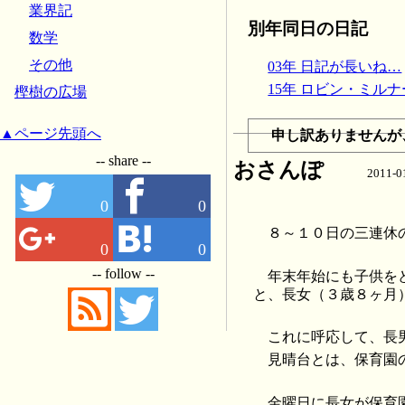
業界記
別年同日の日記
数学
その他
03年 日記が長いね…
15年 ロビン・ミルナー
樫樹の広場
▲ページ先頭へ
申し訳ありませんが
-- share --
おさんぽ
2011-
0
0
８～１０日の三連休
0
0
-- follow --
年末年始にも子供を
と、長女（３歳８ヶ月
これに呼応して、長
見晴台とは、保育園
金曜日に長女が保育