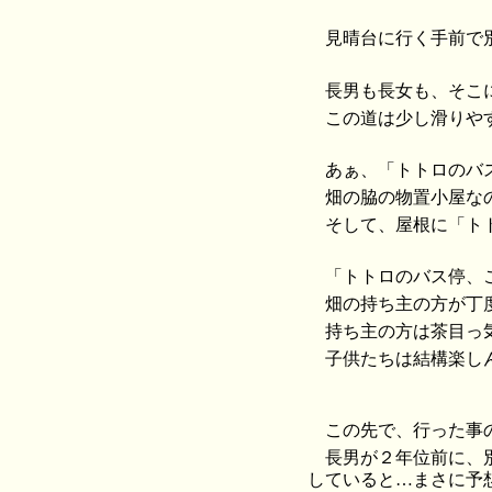
見晴台に行く手前で
長男も長女も、そこ
この道は少し滑りや
あぁ、「トトロのバ
畑の脇の物置小屋な
そして、屋根に「ト
「トトロのバス停、
畑の持ち主の方が丁
持ち主の方は茶目っ
子供たちは結構楽し
この先で、行った事
長男が２年位前に、
していると…まさに予