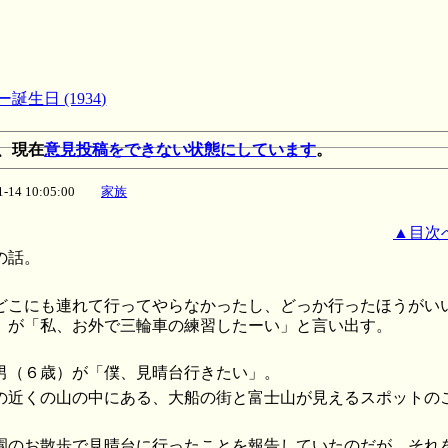
誕生日 (1934)
、現在
意見投稿をできない状態にしています
。
01-14 10:05:00
家族
▲目次
の話。
どこにも連れて行ってやらなかったし、どっか行ったほうがい
）が「私、お外で三輪車の練習したーい」と言い出す。
男（６歳）が「僕、見晴台行きたい」。
の近くの山の中にある、大船の街と富士山が見えるスポットの
園のお散歩で見晴台に行ったことを報告していたのだが、それ