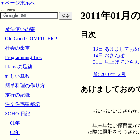
▼ページ末尾へ
サイト内検索
2011年01
魔法使いの森
目次
Old Good COMPUTER!!
社会の歯車
13日 あけましてお
14日 おさんぽ
Programming Tips
31日 見上げてごら
Llamaの足跡
前: 2010年12月
難しい算数
簡単料理の作り方
あけましておめ
旅行の記録
注文住宅建築記
おいおいいまさらか
SOHO 日記
01年
年末年始は保育園が
た際に風邪をうつされ
02年