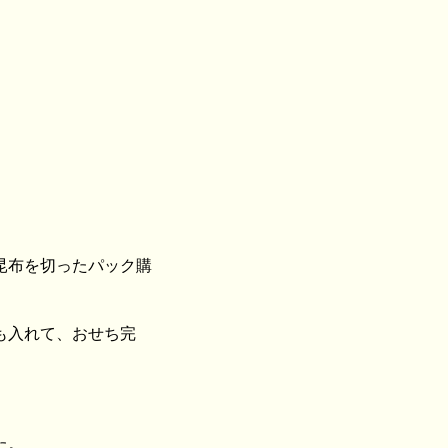
昆布を切ったパック購
も入れて、おせち完
た。