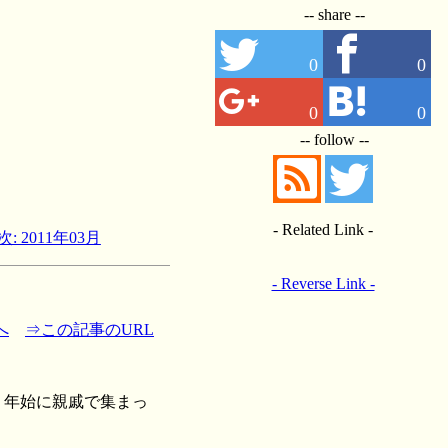
-- share --
0
0
0
0
-- follow --
- Related Link -
次: 2011年03月
- Reverse Link -
へ
⇒この記事のURL
、年始に親戚で集まっ