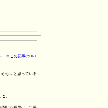
へ
⇒この記事のURL
いかな…と思っている
こと。
を聞いた長男は、年長