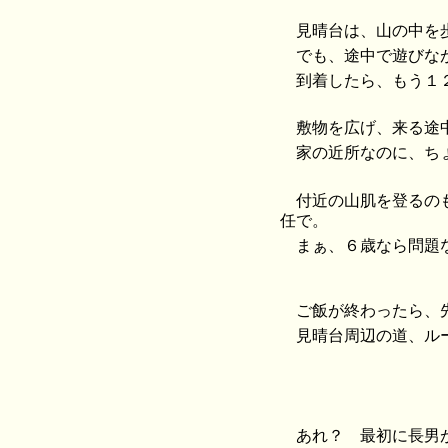
見晴台は、山の中を
でも、途中で遊びな
到着したら、もう１
敷物を広げ、来る途
家の近所なのに、ち
付近の山肌を登るの
任で。
まぁ、６歳なら問題
ご飯が終わったら、
見晴台周辺の道、ル
あれ？ 最初に長男