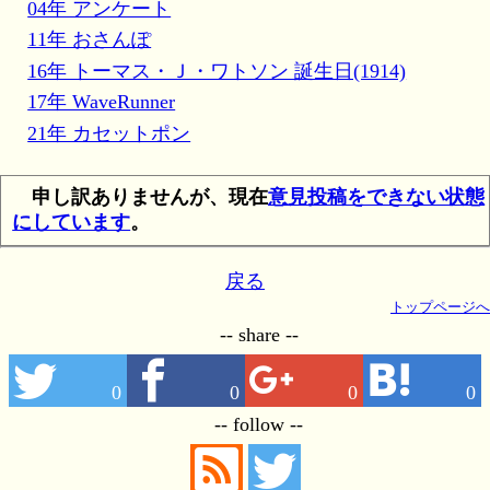
04年 アンケート
11年 おさんぽ
16年 トーマス・Ｊ・ワトソン 誕生日(1914)
17年 WaveRunner
21年 カセットポン
申し訳ありませんが、現在
意見投稿をできない状態
にしています
。
戻る
トップページへ
-- share --
0
0
0
0
-- follow --