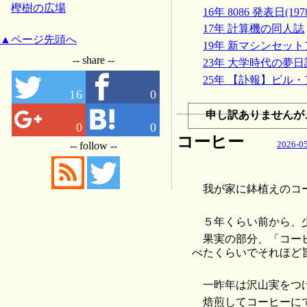
樫樹の広場
16年 8086 発表日(197
17年 計算機の同人誌
▲ページ先頭へ
19年 新マシンセッ
-- share --
23年 大学時代の夢日
25年 【訃報】ビル
16
0
申し訳ありませんが
0
0
コーヒー
2026-05
-- follow --
我が家に鉢植えのコ
５年くらい前から、
果実の部分、「コー
べたくらいでそれほど
一昨年は沢山実をつ
焙煎してコーヒーに