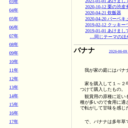
2021-01-01 あ
03年
2020-10-12 栗の渋皮
04年
2020-04-21 炊飯器
2020-04-20 バーベ
05年
2019-02-12 クッキ
06年
2019-01-01 あ
07年
…同じテーマのほ
08年
バナナ
2026-06-09
09年
10年
我が家の庭にはバナ
11年
12年
家を購入して１～２
13年
つけて購入したもの。
14年
観賞用の原種に近い
種が多いので食用に適
15年
で転がして甘味を感じ
16年
で、バナナは多年草
17年