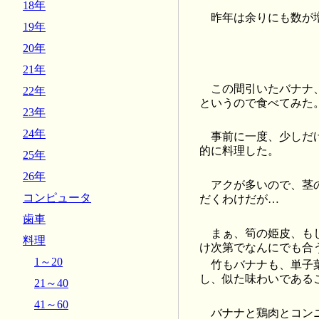
18年
昨年は余りにも数が
19年
20年
21年
この間引いたバナナ
22年
というので食べてみた
23年
24年
事前に一度、少しだ
的に料理した。
25年
26年
アクが多いので、茎
コンピュータ
だくわけだが…
歯車
まぁ、筍の姫皮、も
料理
け次第でなんにでも合
1～20
竹もバナナも、単子
し、似た味わいである
21～40
41～60
バナナと鶏肉とコン