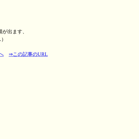
精が出ます、
…）
へ
⇒この記事のURL