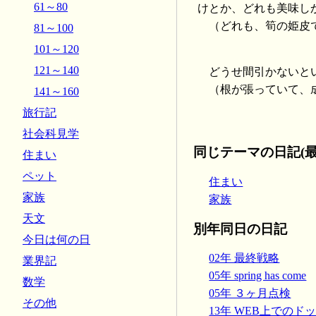
61～80
けとか、どれも美味し
（どれも、筍の姫皮
81～100
101～120
121～140
どうせ間引かないと
（根が張っていて、成
141～160
旅行記
社会科見学
同じテーマの日記(最
住まい
ペット
住まい
家族
家族
天文
別年同日の日記
今日は何の日
02年 最終戦略
業界記
05年 spring has come
数学
05年 ３ヶ月点検
その他
13年 WEB上でのド