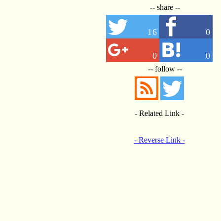
-- share --
16
0
0
0
-- follow --
- Related Link -
- Reverse Link -