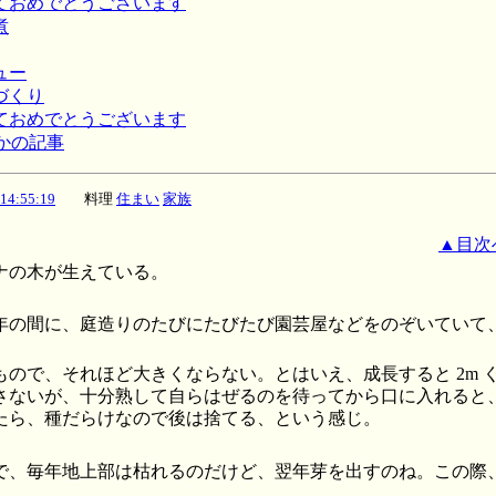
けましておめでとうございます
煮
キュー
ーづくり
けましておめでとうございます
かの記事
 14:55:19
料理
住まい
家族
▲目次
ナの木が生えている。
年の間に、庭造りのたびにたびたび園芸屋などをのぞいていて
もので、それほど大きくならない。とはいえ、成長すると 2m 
さないが、十分熟して自らはぜるのを待ってから口に入れると
たら、種だらけなので後は捨てる、という感じ。
で、毎年地上部は枯れるのだけど、翌年芽を出すのね。この際