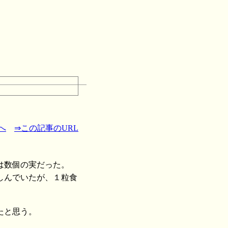
へ
⇒この記事のURL
は数個の実だった。
しんでいたが、１粒食
たと思う。