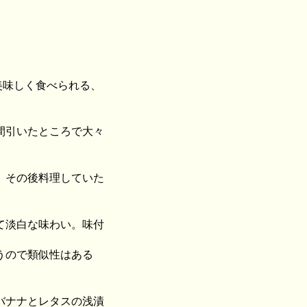
美味しく食べられる、
間引いたところで大々
。その後料理していた
て淡白な味わい。味付
うので類似性はある
バナナとレタスの浅漬