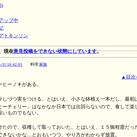
8)
トアップ中
記
・アトキンソン
、現在
意見投稿をできない状態にしています
。
-31 16:42:03
料理
家族
▲目次
ーヒーノキがある。
少しづつ実をつける。とはいえ、小さな鉢植え一本だし、最初
ヒーチェリー」はなかなか日本では出回らないので、食して楽
旨いものでもない。
けたので、収穫して取っておいた。とはいえ、１５個程度だっ
できないかな…とおもいつつ、やり方がわからず放置。