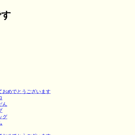
です
けましておめでとうございます
ロ
んだん
プ
ピッグ
ム