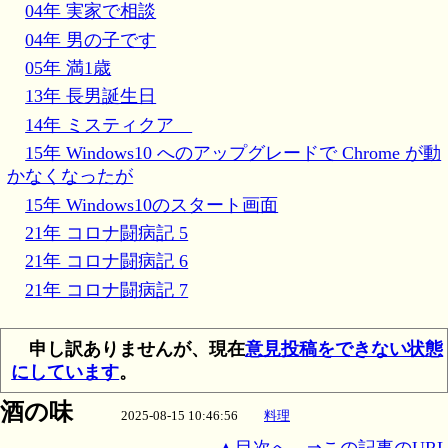
04年 実家で相談
04年 男の子です
05年 満1歳
13年 長男誕生日
14年 ミスティクア
15年 Windows10 へのアップグレードで Chrome が動
かなくなったが
15年 Windows10のスタート画面
21年 コロナ闘病記 5
21年 コロナ闘病記 6
21年 コロナ闘病記 7
申し訳ありませんが、現在
意見投稿をできない状態
にしています
。
酒の味
2025-08-15 10:46:56
料理
▲目次へ
⇒この記事のURL