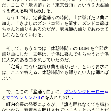
だ、ここで「炭坑節」と「東京音頭」という２大盆踊
りを教える時間も設ける。
もう１つは、定番盆踊りの時間。上に挙げた２曲に
加え、「きよしのズンドコ節」を流す。ズンドコ節は
ちゃんと踊りもあるのだが、炭坑節の踊りであわせて
もなんとなくいける。
そして、もう１つは「休憩時間」の BGM を全部盆
踊り曲にした。去年は、子供に喜んでもらおうと子供
に人気のある曲を流していたのだ。
「定番」でない盆踊り曲を踊りたい、という要求に
は、ここで答える。休憩時間でも踊りたい人は踊れば
よい。
で、ここの「盆踊り曲」に、
ダンシングヒーロー
と
マツケンサンバII
を入れたのだ。
町内会長の発案によるが、「誰も踊れなくても構わ
ないから、新定番を取り入れていこう」ということだ