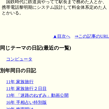
国鉄時代に鉄道員やってて駅長まで務めた人とか、
携帯電話黎明期にシステム設計して料金体系定めた人
とかいる。
▲目次へ
⇒この記事のURL
同じテーマの日記(最近の一覧)
コンピュータ
別年同日の日記
11年 家族旅行
11年 家族旅行２日目
13年 「迷路のねずみ」動画公開
16年 手相占い特別版