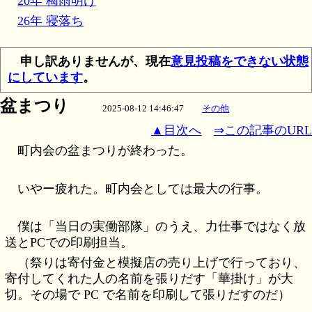
20年 梅雨明け
26年 寝落ち
申し訳ありませんが、現在
意見投稿をできない状態
にしています
。
盆まつり
2025-08-12 14:46:47
その他
▲目次へ
⇒この記事のURL
町内会の盆まつりが終わった。
いやー疲れた。町内会としては最大の行事。
僕は「当日の実働部隊」のうえ、力仕事ではなく放
送とPCでの印刷担当。
（祭りは寄付金と模擬店の売り上げで行っており、
寄付してくれた人の名前を張りだす「華掛け」が大
切。その場で PC で名前を印刷して張りだすのだ）