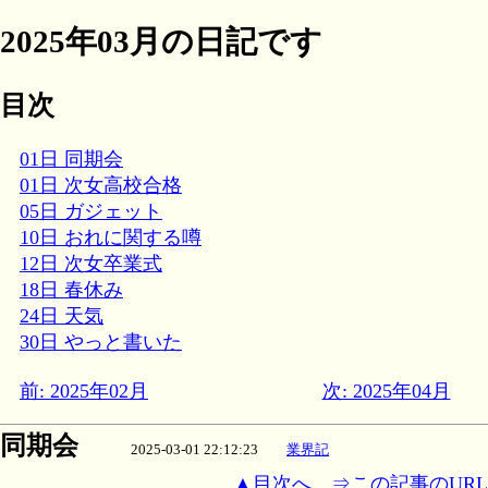
2025年03月の日記です
目次
01日 同期会
01日 次女高校合格
05日 ガジェット
10日 おれに関する噂
12日 次女卒業式
18日 春休み
24日 天気
30日 やっと書いた
前: 2025年02月
次: 2025年04月
同期会
2025-03-01 22:12:23
業界記
▲目次へ
⇒この記事のURL