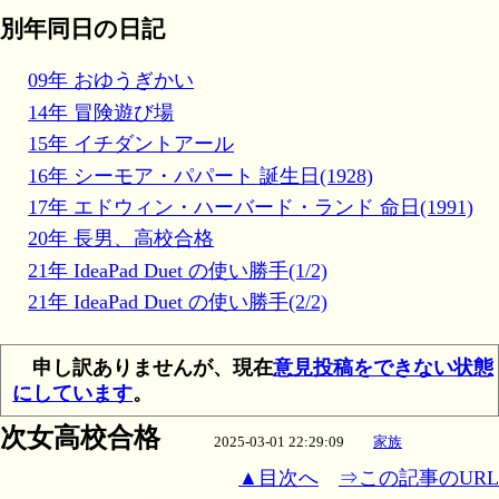
別年同日の日記
09年 おゆうぎかい
14年 冒険遊び場
15年 イチダントアール
16年 シーモア・パパート 誕生日(1928)
17年 エドウィン・ハーバード・ランド 命日(1991)
20年 長男、高校合格
21年 IdeaPad Duet の使い勝手(1/2)
21年 IdeaPad Duet の使い勝手(2/2)
申し訳ありませんが、現在
意見投稿をできない状態
にしています
。
次女高校合格
2025-03-01 22:29:09
家族
▲目次へ
⇒この記事のURL