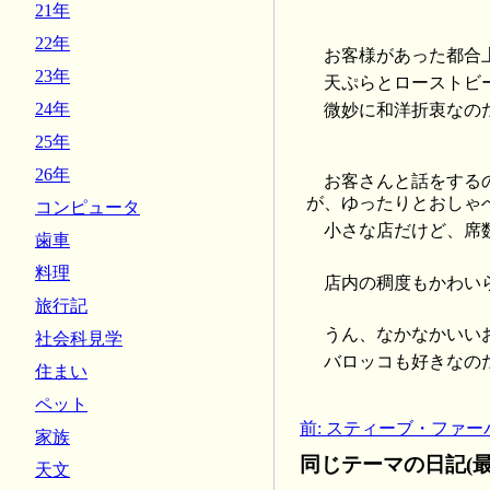
21年
22年
お客様があった都合
23年
天ぷらとローストビ
24年
微妙に和洋折衷なの
25年
26年
お客さんと話をする
が、ゆったりとおしゃ
コンピュータ
小さな店だけど、席
歯車
料理
店内の稠度もかわい
旅行記
うん、なかなかいい
社会科見学
バロッコも好きなの
住まい
ペット
前: スティーブ・ファーバ
家族
同じテーマの日記(最
天文