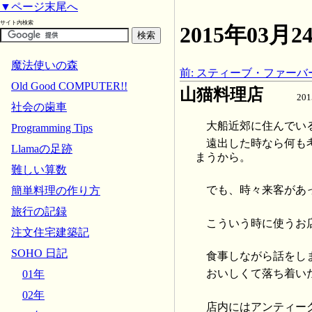
▼ページ末尾へ
サイト内検索
2015年03
魔法使いの森
前: スティーブ・ファーバー
Old Good COMPUTER!!
山猫料理店
20
社会の歯車
大船近郊に住んでい
Programming Tips
遠出した時なら何も
Llamaの足跡
まうから。
難しい算数
でも、時々来客があ
簡単料理の作り方
旅行の記録
こういう時に使うお
注文住宅建築記
SOHO 日記
食事しながら話をし
おいしくて落ち着い
01年
02年
店内にはアンティー