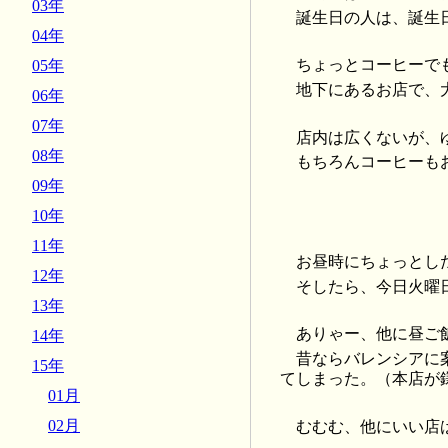
03年
誕生日の人は、誕生
04年
ちょっとコーヒーで
05年
地下にあるお店で、
06年
07年
店内は広くないが、
08年
もちろんコーヒーも
09年
10年
11年
お昼時にちょっとし
12年
そしたら、今日火曜
13年
ありゃー、他に昼ご
14年
昔ならバレンシアに
15年
てしまった。（本店が
01月
02月
むむむ、他にいい店