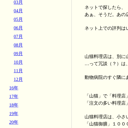
03月
ネットで探したら、
04月
あぁ、そうだ。あの
05月
06月
ネット上での評判は
07月
08月
09月
山猫料理店は、別に
10月
…って冗談（？）は
11月
動物病院のすぐ隣に
12月
16年
「山猫」で「料理店
17年
「注文の多い料理店
18年
19年
山猫料理店は、小さ
20年
「山猫御膳」１００