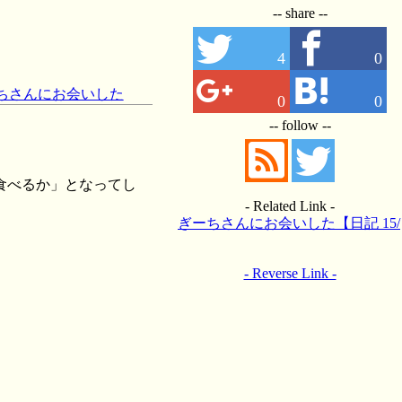
-- share --
4
0
ーちさんにお会いした
0
0
-- follow --
食べるか」となってし
- Related Link -
ぎーちさんにお会いした【日記 15/
03/24】
- Reverse Link -