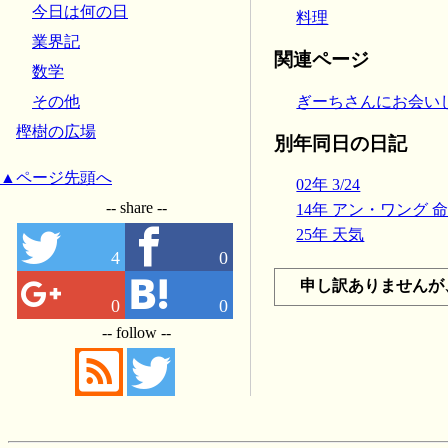
今日は何の日
料理
業界記
関連ページ
数学
ぎーちさんにお会いした【
その他
樫樹の広場
別年同日の日記
▲ページ先頭へ
02年 3/24
-- share --
14年 アン・ワング 命日
25年 天気
4
0
申し訳ありませんが
0
0
-- follow --