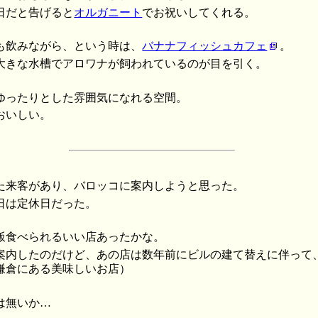
日だと告げると
オルガニート
でお祝いしてくれる。
も飲みながら、という時は、
バナナフィッシュカフェ
。
大きな水槽でアロワナが飼われているのが目を引く。
ゆったりとした雰囲気になれる空間。
おいしい。
た来客があり、バロッコに案内しようと思った。
日は定休日だった。
飯食べられるいい店あったかな。
案内したのだけど、あの店は数年前にビルの建て替えに伴って
鎌倉にある美味しいお店）
は無いか…