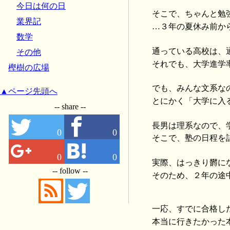
今日は何の日
そこで、ちゃんと勉
業界記
…３年の夏休み前か
数学
通っている高校は、
その他
それでも、大学進学
樫樹の広場
でも、みんな文系な
▲ページ先頭へ
とにかく「大学に入
-- share --
長男は理系なので、
0
0
そこで、塾の日程を
0
0
実際、はっきり欝に
-- follow --
そのため、２年の途
一応、すでに合格し
本当に行きたかった