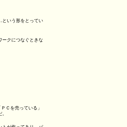
…という形をとってい
ワークにつなぐときな
「ＰＣを売っている」
だ。
ントが作ってあり、パ