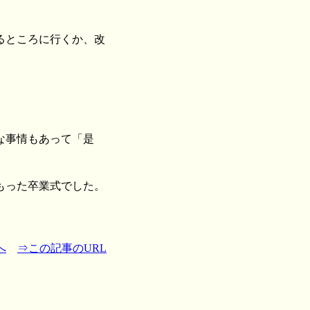
るところに行くか、改
な事情もあって「是
もった卒業式でした。
へ
⇒この記事のURL