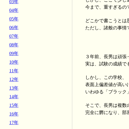
03年
今まで、重すぎるの
04年
05年
どこかで書こうとは
06年
ただし、諸般の事情
07年
08年
09年
３年前、長男は頑張
10年
実は、試験の成績で
11年
しかし、この学校、
12年
表面上偏差値が高い
13年
いわゆる「ブラック
14年
15年
そこで、長男は複数
完全に欝になり、部
16年
17年