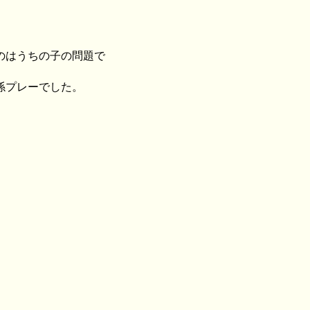
のはうちの子の問題で
係プレーでした。
。