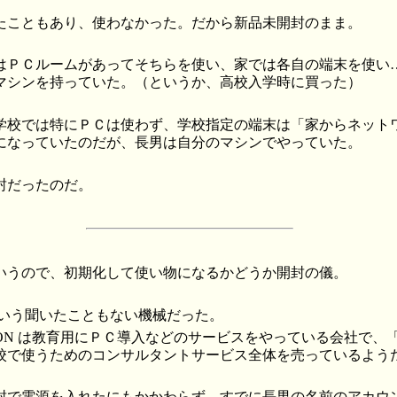
たこともあり、使わなかった。だから新品未開封のまま。
はＰＣルームがあってそちらを使い、家では各自の端末を使い
マシンを持っていた。（というか、高校入学時に買った）
学校では特にＰＣは使わず、学校指定の端末は「家からネット
になっていたのだが、長男は自分のマシンでやっていた。
封だったのだ。
いうので、初期化して使い物になるかどうか開封の儀。
いう聞いたこともない機械だった。
CON は教育用にＰＣ導入などのサービスをやっている会社で、
校で使うためのコンサルタントサービス全体を売っているよう
封で電源を入れたにもかかわらず、すでに長男の名前のアカウ