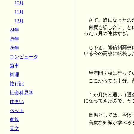
10月
11月
さて、欝になったの
12月
何度も話し合い、と
24年
った５月の連休すぎ。
25年
じゃぁ、通信制高校
26年
いる今の高校に転校し
コンピュータ
歯車
半年間学校に行って
料理
ここからでも十分、
旅行記
社会科見学
１か月ほど通い（通
になってきたので、そ
住まい
ペット
長男としては、やは
家族
高度な知識が学べる
天文