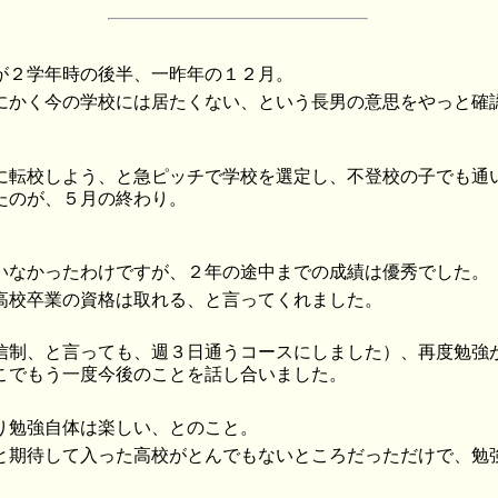
が２学年時の後半、一昨年の１２月。
にかく今の学校には居たくない、という長男の意思をやっと確
に転校しよう、と急ピッチで学校を選定し、不登校の子でも通
たのが、５月の終わり。
いなかったわけですが、２年の途中までの成績は優秀でした。
高校卒業の資格は取れる、と言ってくれました。
信制、と言っても、週３日通うコースにしました）、再度勉強
こでもう一度今後のことを話し合いました。
り勉強自体は楽しい、とのこと。
と期待して入った高校がとんでもないところだっただけで、勉