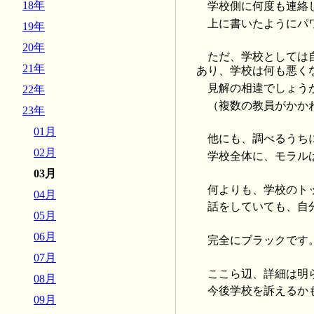
18年
学校側に何度も連絡
上に書いたようにパ
19年
20年
ただ、学校としては
21年
あり、学校は何も悪く
見解の相違でしょう
22年
（複数の教員がかか
23年
01月
他にも、調べるうち
02月
学校全体に、モラル
03月
何よりも、学校のト
04月
話をしていても、自
05月
06月
完全にブラックです
07月
ここら辺、詳細は明
08月
今後学校を訴えるか
09月