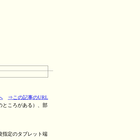
へ
⇒この記事のURL
のところがある）、部
校指定のタブレット端