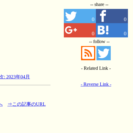
-- share --
0
0
0
0
-- follow --
- Related Link -
次: 2023年04月
- Reverse Link -
へ
⇒この記事のURL