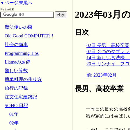
▼ページ末尾へ
サイト内検索
2023年03
魔法使いの森
目次
Old Good COMPUTER!!
社会の歯車
02日 長男、高校卒業
07日 ２つのタブレ
Programming Tips
14日 新しい食洗機
Llamaの足跡
20日 リンナイ フ
難しい算数
前: 2023年02月
簡単料理の作り方
長男、高校卒業
旅行の記録
注文住宅建築記
SOHO 日記
一昨日の長女の高校
01年
我が家的には喜ばし
02年
しかし、ここで少し