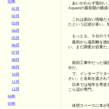
03年
あいかわらず面白い
Arpanetの最初期の
01月
02月
これは面白い情報だと
03月
たという記述が多い。
04月
もっとも、５台のう
05月
最初から遠距離を接
06月
い。まだ調査が必要だ
07月
08月
前回工事中だった場
09月
分だ。
で、インタープリタ
10月
さい」と名刺を渡され
11月
日本では地学を専攻
12月
こら辺が専門。
04年
05年
休憩スペースに本が