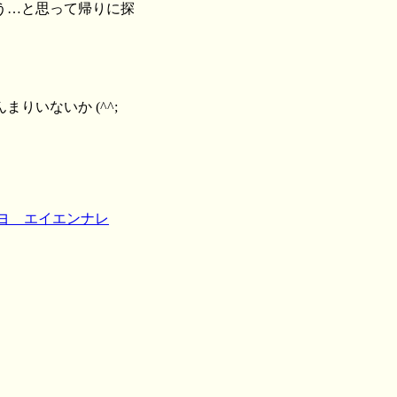
う…と思って帰りに探
いないか (^^;
キヨ エイエンナレ