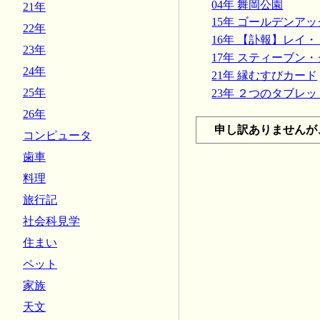
04年 舞岡公園
21年
15年 ゴールデンア
22年
16年 【訃報】レイ
23年
17年 スティーブン・
24年
21年 縁むすびカード
25年
23年 ２つのタブレッ
26年
申し訳ありませんが
コンピュータ
歯車
料理
旅行記
社会科見学
住まい
ペット
家族
天文