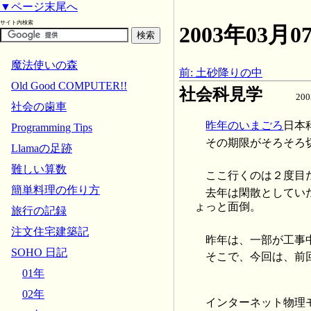
▼ページ末尾へ
サイト内検索
2003年03
魔法使いの森
前: 土砂降りの中
Old Good COMPUTER!!
社会科見学
20
社会の歯車
昨年のいまごろ
日本
Programming Tips
その期限がそろそろ
Llamaの足跡
難しい算数
ここ行くのは２度目
簡単料理の作り方
去年は閑散としてい
ょっと面倒。
旅行の記録
注文住宅建築記
昨年は、一部が工事
SOHO 日記
そこで、今回は、前
01年
02年
インターネット物理