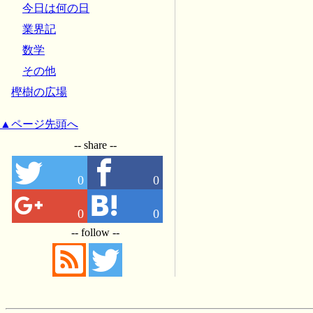
今日は何の日
業界記
数学
その他
樫樹の広場
▲ページ先頭へ
-- share --
0
0
0
0
-- follow --