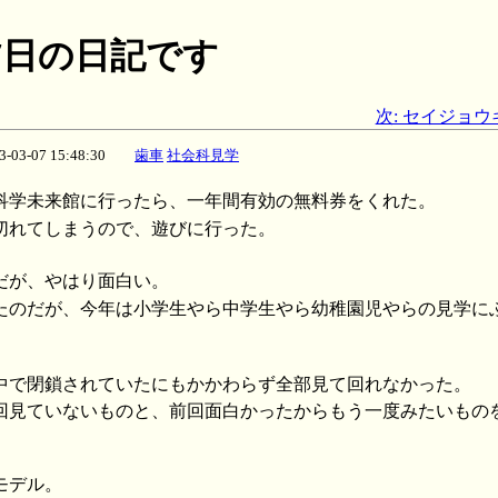
月07日の日記です
次: セイジョ
03-03-07 15:48:30
歯車
社会科見学
科学未来館に行ったら、一年間有効の無料券をくれた。
切れてしまうので、遊びに行った。
だが、やはり面白い。
たのだが、今年は小学生やら中学生やら幼稚園児やらの見学に
中で閉鎖されていたにもかかわらず全部見て回れなかった。
回見ていないものと、前回面白かったからもう一度みたいもの
モデル。