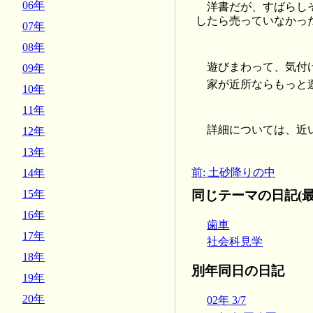
06年
洋書だが、すばらし
したら売っていなかっ
07年
08年
遊びまわって、気付
09年
家が近所ならもっと遊
10年
11年
詳細については、近
12年
13年
前: 土砂降りの中
14年
同じテーマの日記(最
15年
16年
歯車
17年
社会科見学
18年
別年同日の日記
19年
20年
02年 3/7