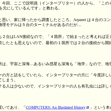
。今回、ここで説明員（インタープリター）の人から、「この
構成を元にしているんです」と教わる。
思い、家に帰ったから調査したところ、Arpanet は４台のコ
物理モデルは５台のターミナルがあるのだが…
ち２台はLAN接続なので、「４箇所」で始まったと考えれば正
続したとも思えないので、最初の１箇所では２台の接続から開
。
所は、宇宙と深海…あるいみ惑星も深海も「地学」なので、地
ーの方と話をしていたら、インタープリターの方に「今度詳し
てしまう。
する人は少ないので、インタープリターの人も有孔虫には詳し
置いてあり、「
COMPUTERS: An Illustlated History
」という本