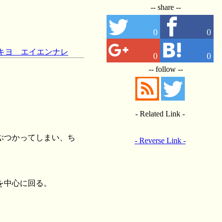
-- share --
0
0
ウキヨ エイエンナレ
0
0
-- follow --
- Related Link -
ぶつかってしまい、ち
- Reverse Link -
を中心に回る。