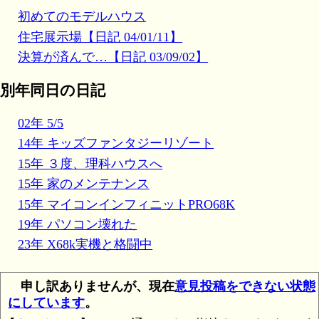
初めてのモデルハウス
住宅展示場【日記 04/01/11】
決算が済んで…【日記 03/09/02】
別年同日の日記
02年 5/5
14年 キッズファンタジーリゾート
15年 ３度、理科ハウスへ
15年 家のメンテナンス
15年 マイコンインフィニットPRO68K
19年 パソコン壊れた
23年 X68k実機と格闘中
申し訳ありませんが、現在
意見投稿をできない状態
にしています
。