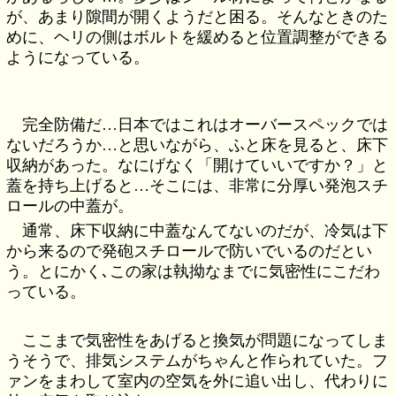
が、あまり隙間が開くようだと困る。そんなときのた
めに、ヘリの側はボルトを緩めると位置調整ができる
ようになっている。
完全防備だ…日本ではこれはオーバースペックでは
ないだろうか…と思いながら、ふと床を見ると、床下
収納があった。なにげなく「開けていいですか？」と
蓋を持ち上げると…そこには、非常に分厚い発泡スチ
ロールの中蓋が。
通常、床下収納に中蓋なんてないのだが、冷気は下
から来るので発砲スチロールで防いでいるのだとい
う。とにかく､この家は執拗なまでに気密性にこだわ
っている。
ここまで気密性をあげると換気が問題になってしま
うそうで、排気システムがちゃんと作られていた。フ
ァンをまわして室内の空気を外に追い出し、代わりに