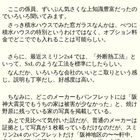
ここの係員、ずいぶん気さくな上知識豊富だったの
でいろいろ聞いてみます。
さっき積水ハウスでみた窓ガラスなんかは、べつに
積水ハウスの特別というわけではなく、オプション料
金でどこででも入れることは可能らしい。
さらに、最近スミリン2x4 では、「外断熱工法」と
いって、SxL のような工法を標準にしたらしい。
なんだか、いろいろな会社のいいとこ取りという感
じ。説明も丁寧だし、好感度は高い。
ちなみに、どこのメーカーもパンフレットには「阪
神大震災でもうちの家は被害が少なかった」と、焼け
野原に残っている家の写真を掲載している。
あとで見比べて気付いた話だが、普通のメーカーは
証拠として写真が１枚載っているだけなのだが、スミ
リン2x4 のパンフレットだけ「阪神地区の〜〜軒中、