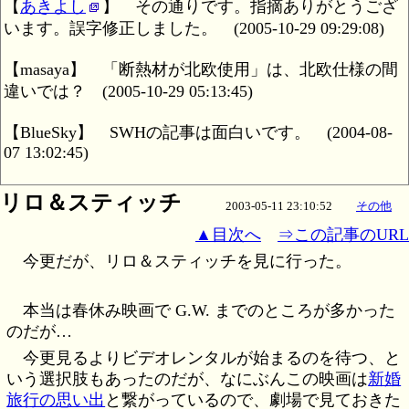
【
あきよし
】
その通りです。指摘ありがとうござ
います。誤字修正しました。
(2005-10-29 09:29:08)
【masaya】
「断熱材が北欧使用」は、北欧仕様の間
違いでは？
(2005-10-29 05:13:45)
【BlueSky】
SWHの記事は面白いです。
(2004-08-
07 13:02:45)
リロ＆スティッチ
2003-05-11 23:10:52
その他
▲目次へ
⇒この記事のURL
今更だが、リロ＆スティッチを見に行った。
本当は春休み映画で G.W. までのところが多かった
のだが…
今更見るよりビデオレンタルが始まるのを待つ、と
いう選択肢もあったのだが、なにぶんこの映画は
新婚
旅行の思い出
と繋がっているので、劇場で見ておきた