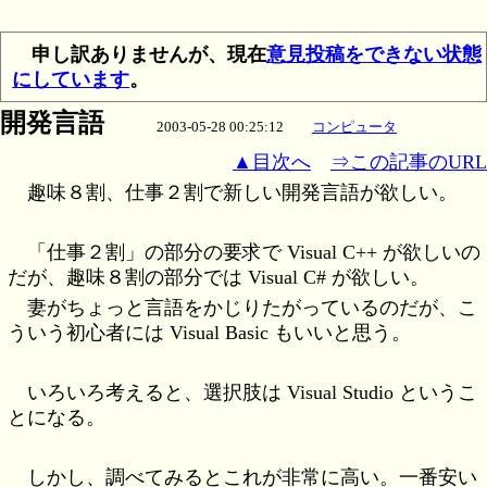
申し訳ありませんが、現在
意見投稿をできない状態
にしています
。
開発言語
2003-05-28 00:25:12
コンピュータ
▲目次へ
⇒この記事のURL
趣味８割、仕事２割で新しい開発言語が欲しい。
「仕事２割」の部分の要求で Visual C++ が欲しいの
だが、趣味８割の部分では Visual C# が欲しい。
妻がちょっと言語をかじりたがっているのだが、こ
ういう初心者には Visual Basic もいいと思う。
いろいろ考えると、選択肢は Visual Studio というこ
とになる。
しかし、調べてみるとこれが非常に高い。一番安い