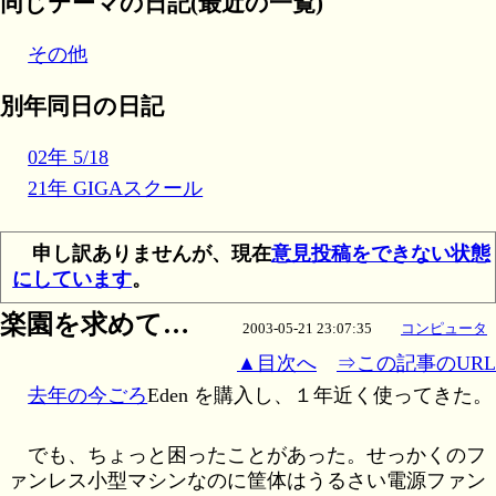
同じテーマの日記(最近の一覧)
その他
別年同日の日記
02年 5/18
21年 GIGAスクール
申し訳ありませんが、現在
意見投稿をできない状態
にしています
。
楽園を求めて…
2003-05-21 23:07:35
コンピュータ
▲目次へ
⇒この記事のURL
去年の今ごろ
Eden を購入し、１年近く使ってきた。
でも、ちょっと困ったことがあった。せっかくのフ
ァンレス小型マシンなのに筐体はうるさい電源ファン