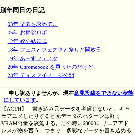
別年同日の日記
03年 楽園を求めて…
05年 お掃除ロボ
12年 姪の結婚式
18年 フェスとフェスタと祭りと開放日
19年 あーすフェスタ
20年 Chromebook を買ったのだけど
23年 ディスクイメージ公開
申し訳ありませんが、現在
意見投稿をできない状態
にしています
。
【ACTH】
書き込み元データを考慮しないと。キャ
ラアニメしたりすると元データのパターンは軽く
VRAM容量を凌駕する。この時に68000にリニアアド
レスが物を言う。つまり、多彩なデータを書き込める