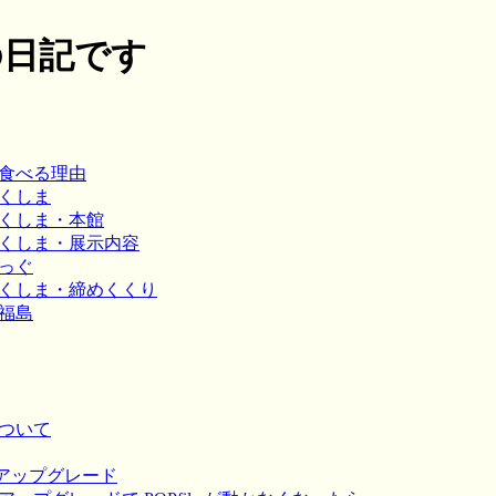
月の日記です
を食べる理由
ふくしま
ふくしま・本館
ふくしま・展示内容
えっぐ
ふくしま・締めくくり
・福島
について
0へのアップグレード