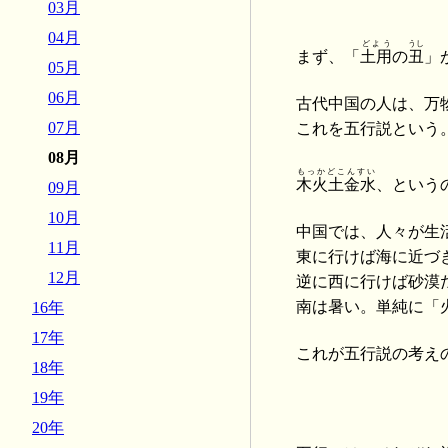
03月
04月
どよう
うし
まず、「
土用
の
丑
」
05月
06月
古代中国の人は、万
07月
これを五行説という
08月
もっかどこんすい
木火土金水
、という
09月
10月
中国では、人々が生
11月
東に行けば海に近づ
12月
逆に西に行けば砂漠
南は暑い。単純に「
16年
17年
これが五行説の考え
18年
19年
20年