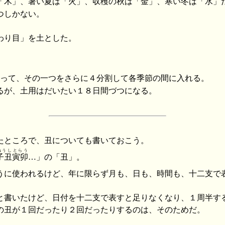
「木」、暑い夏は「火」、収穫の秋は「金」、寒い冬は「水」
つしかない。
わり目」を土とした。
。
に割って、その一つをさらに４分割して各季節の間に入れる。
るが、土用はだいたい１８日間づつになる。
たところで、丑についても書いておこう。
ねうしとらう
子丑寅卯
…」の「丑」。
うに使われるけど、年に限らず月も、日も、時間も、十二支で
と書いたけど、日付を十二支で表すと足りなくなり、１周半す
の丑が１回だったり２回だったりするのは、そのためだ。