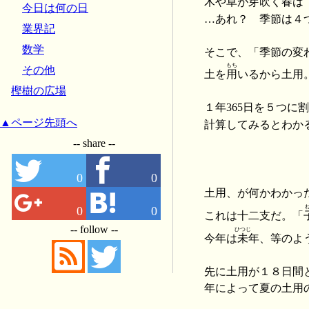
木や草が芽吹く春は
今日は何の日
…あれ？ 季節は４
業界記
数学
そこで、「季節の変
もち
その他
土を
用
いるから土用
樫樹の広場
１年365日を５つ
▲ページ先頭へ
計算してみるとわか
-- share --
0
0
土用、が何かわかっ
0
0
これは十二支だ。「
-- follow --
ひつじ
今年は
未
年、等のよ
先に土用が１８日間
年によって夏の土用