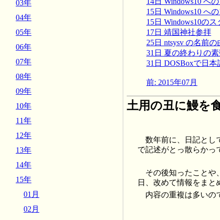
14日 Windows10
03年
15日 Windows1
04年
15日 Windows10
17日 靖国神社参拝
05年
25日 ntsysv の名前
06年
31日 夏の終わりの
07年
31日 DOSBoxで日
08年
前: 2015年07月
09年
土用の丑に鰻を
10年
11年
12年
数年前に、日記とし
で記述がとっ散らかっ
13年
14年
その後知ったことや
15年
日、改めて情報をまと
01月
内容の重複は多いの
02月