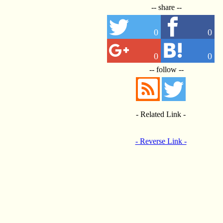
-- share --
0
0
0
0
-- follow --
- Related Link -
- Reverse Link -