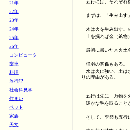
五行には、それぞれ
21年
22年
まずは、「生み出す
23年
24年
木は火を生み出す。
土を掘れば金（鉱物
25年
26年
最初に書いた木火土
コンピュータ
歯車
強弱の関係もある。
水は火に強い、土は
料理
りの理由がある。
旅行記
社会科見学
五行は先に「万物を
住まい
暖かな毛を取ること
ペット
家族
そして、季節も五行
天文