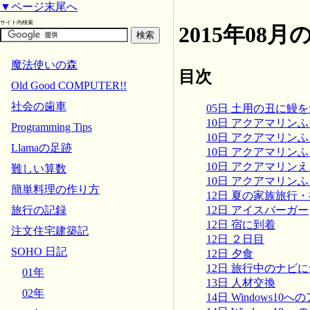
▼ページ末尾へ
サイト内検索
2015年08
魔法使いの森
目次
Old Good COMPUTER!!
社会の歯車
05日 土用の丑に鰻
10日 アクアマリン
Programming Tips
10日 アクアマリン
Llamaの足跡
10日 アクアマリン
10日 アクアマリン
難しい算数
10日 アクアマリン
簡単料理の作り方
12日 夏の家族旅行
12日 アイスバーガー
旅行の記録
12日 宿に到着
注文住宅建築記
12日 ２日目
SOHO 日記
12日 夕食
12日 旅行中のナビ
01年
13日 人材交換
02年
14日 Windows1