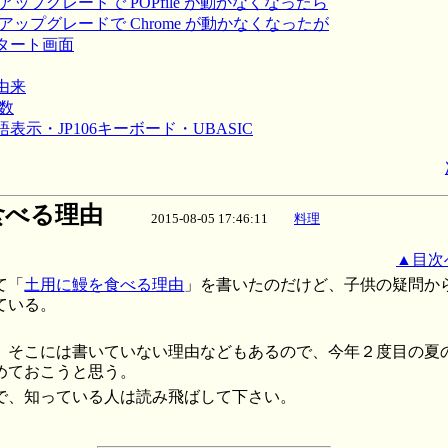
 へのアップグレードで POPfile が動かなくなったら
0 へのアップグレードで Chrome が動かなくなったが
のスタート画面
の由来
素数
本語表示・JP106キーボード・UBASIC
食べる理由
2015-08-05 17:46:11
料理
▲目次
て「
土用に鰻を食べる理由
」を書いたのだけど、子供の疑問か
ている。
、そこには書いていない理由などもあるので、今年２度目の夏
めておこうと思う。
で、知っている人は読み飛ばして下さい。