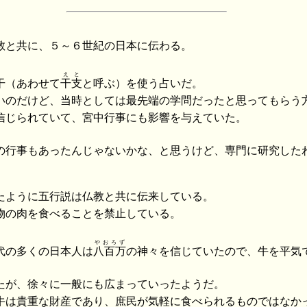
教と共に、５～６世紀の日本に伝わる。
えと
干（あわせて
干支
と呼ぶ）を使う占いだ。
いのだけど、当時としては最先端の学問だったと思ってもらう
信じられていて、宮中行事にも影響を与えていた。
の行事もあったんじゃないかな、と思うけど、専門に研究した
たように五行説は仏教と共に伝来している。
物の肉を食べることを禁止している。
やおろず
代の多くの日本人は
八百万
の神々を信じていたので、牛を平気
たが、徐々に一般にも広まっていったようだ。
牛は貴重な財産であり、庶民が気軽に食べられるものではなか