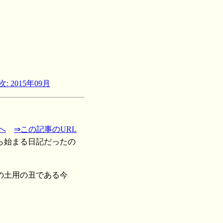
次: 2015年09月
へ
⇒この記事のURL
ら始まる日記だったの
の土用の丑である今