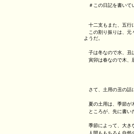
＃この日記を書いてい
十二支もまた、五行
この割り振りは、元
ようだ。
子は冬なので水、丑
寅卯は春なので木、
さて、土用の丑の話
夏の土用は、季節が
ところが、先に書い
季節によって、大き
人間ももちろん自然