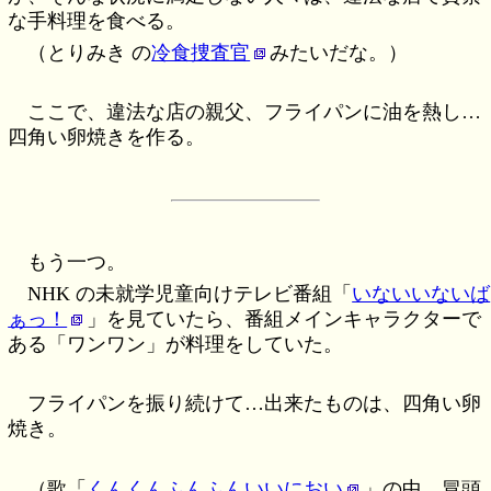
な手料理を食べる。
（とりみき の
冷食捜査官
みたいだな。）
ここで、違法な店の親父、フライパンに油を熱し…
四角い卵焼きを作る。
もう一つ。
NHK の未就学児童向けテレビ番組「
いないいないば
ぁっ！
」を見ていたら、番組メインキャラクターで
ある「ワンワン」が料理をしていた。
フライパンを振り続けて…出来たものは、四角い卵
焼き。
（歌「
くんくんふんふんいいにおい
」の中。冒頭