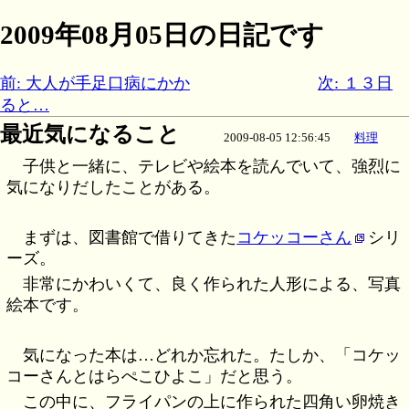
2009年08月05日の日記です
前: 大人が手足口病にかか
次: １３日
ると…
最近気になること
2009-08-05 12:56:45
料理
子供と一緒に、テレビや絵本を読んでいて、強烈に
気になりだしたことがある。
まずは、図書館で借りてきた
コケッコーさん
シリ
ーズ。
非常にかわいくて、良く作られた人形による、写真
絵本です。
気になった本は…どれか忘れた。たしか、「コケッ
コーさんとはらぺこひよこ」だと思う。
この中に、フライパンの上に作られた四角い卵焼き