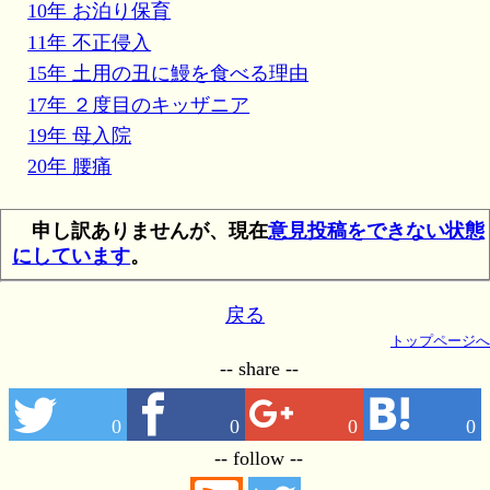
10年 お泊り保育
11年 不正侵入
15年 土用の丑に鰻を食べる理由
17年 ２度目のキッザニア
19年 母入院
20年 腰痛
申し訳ありませんが、現在
意見投稿をできない状態
にしています
。
戻る
トップページへ
-- share --
0
0
0
0
-- follow --