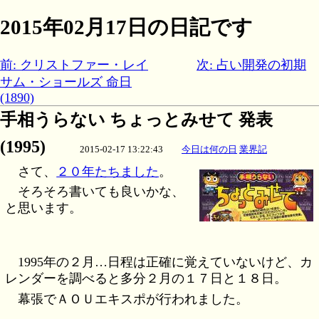
2015年02月17日の日記です
前: クリストファー・レイ
次: 占い開発の初期
サム・ショールズ 命日
(1890)
手相うらない ちょっとみせて 発表
(1995)
2015-02-17 13:22:43
今日は何の日
業界記
さて、
２０年たちました
。
そろそろ書いても良いかな、
と思います。
1995年の２月…日程は正確に覚えていないけど、カ
レンダーを調べると多分２月の１７日と１８日。
幕張でＡＯＵエキスポが行われました。