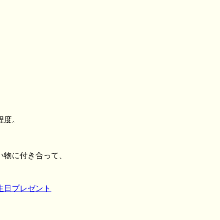
。
程度。
い物に付き合って、
生日プレゼント