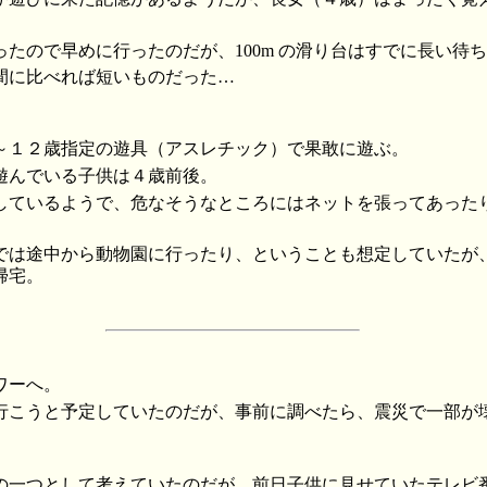
たので早めに行ったのだが、100m の滑り台はすでに長い待
間に比べれば短いものだった…
～１２歳指定の遊具（アスレチック）で果敢に遊ぶ。
遊んでいる子供は４歳前後。
しているようで、危なそうなところにはネットを張ってあった
では途中から動物園に行ったり、ということも想定していたが
帰宅。
ワーへ。
行こうと予定していたのだが、事前に調べたら、震災で一部が
の一つとして考えていたのだが、前日子供に見せていたテレビ