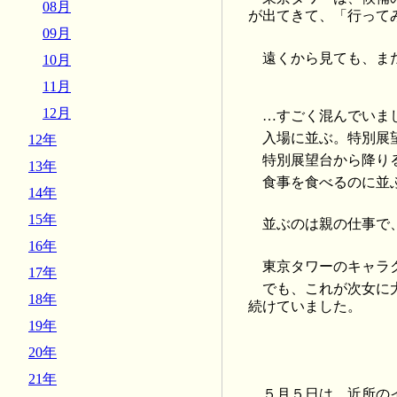
08月
が出てきて、「行って
09月
遠くから見ても、ま
10月
11月
12月
…すごく混んでいま
入場に並ぶ。特別展
12年
特別展望台から降り
13年
食事を食べるのに並
14年
15年
並ぶのは親の仕事で
16年
東京タワーのキャラ
17年
でも、これが次女に
18年
続けていました。
19年
20年
21年
５月５日は、近所の