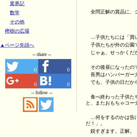
業界記
全問正解の賞品に、
数学
その他
樫樹の広場
…子供たちには「買
子供たちが外の公園
▲ページ先頭へ
じゃぁ、せっかくだ
-- share --
その後昼になったの
0
0
長男はハンバーガー
でも、子供の日だか
0
0
-- follow --
食べ終わった子供た
と、またおもちゃコー
…何をするのかは告
だ！」。
鋭すぎます。正解。