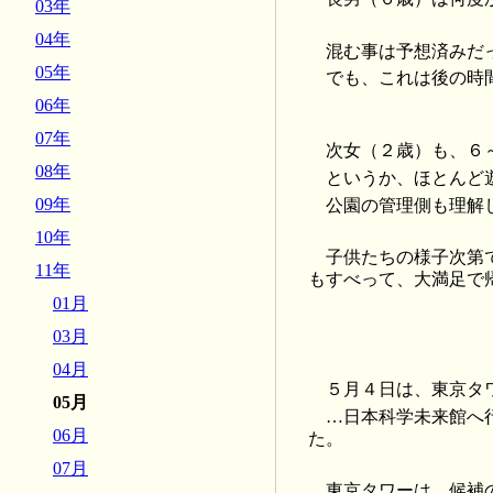
03年
04年
混む事は予想済みだっ
05年
でも、これは後の時
06年
07年
次女（２歳）も、６
08年
というか、ほとんど
09年
公園の管理側も理解
10年
子供たちの様子次第
11年
もすべって、大満足で
01月
03月
04月
５月４日は、東京タ
05月
…日本科学未来館へ
06月
た。
07月
東京タワーは、候補