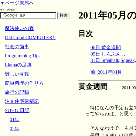
▼ページ末尾へ
サイト内検索
2011年05
魔法使いの森
目次
Old Good COMPUTER!!
社会の歯車
06日 黄金週間
09日 しんぶんし
Programming Tips
31日 Smalltalk,Squeak, 
Llamaの足跡
前: 2011年04月
難しい算数
簡単料理の作り方
黄金週間
2011-0
旅行の記録
注文住宅建築記
特になんの予定も立
SOHO 日記
ってやらねば、と思う
01年
そんなわけで、４月
02年
長男（６歳）は何度