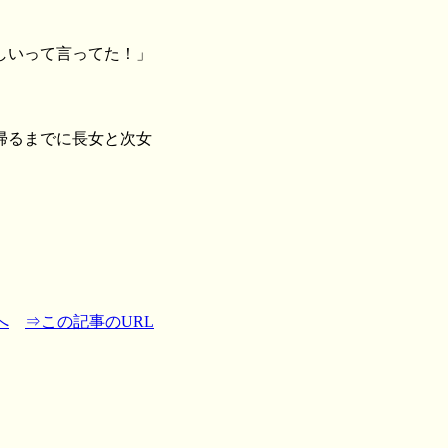
しいって言ってた！」
帰るまでに長女と次女
へ
⇒この記事のURL