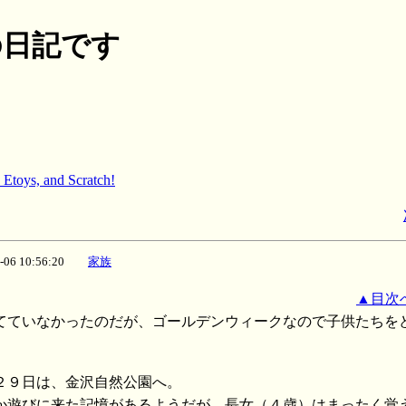
月の日記です
Etoys, and Scratch!
5-06 10:56:20
家族
▲目次
てていなかったのだが、ゴールデンウィークなので子供たちを
。
２９日は、金沢自然公園へ。
か遊びに来た記憶があるようだが、長女（４歳）はまったく覚