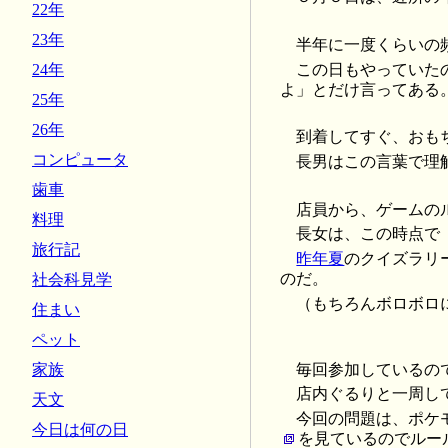
22年
23年
半年に一度くらいの
この日もやっていた
24年
よ」とだけ言ってある
25年
26年
到着してすぐ、おも
コンピュータ
長男はこの言葉で理
歯車
店員から、ゲームの
料理
長女は、この時点で
旅行記
昨年夏
のクイズラリ
のだ。
社会科見学
（もちろんボロボロ
住まい
ペット
毎回参加しているの
家族
店内ぐるりと一周し
天文
今回の問題は、ポケ
今日は何の日
を見ているのでルー