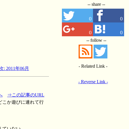
-- share --
0
0
0
0
-- follow --
- Related Link -
次: 2011年06月
- Reverse Link -
へ
⇒この記事のURL
どこか遊びに連れて行
えていない。