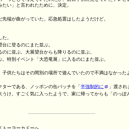
みたい」と言われたために、決定。
だ先端が曲がっていた。応急処置はしたようだけど。
した。
望台に登るのにまた並ぶ。
るのに並ぶ。大展望台からも降りるのに並ぶ。
ぶ。特別イベント「大恐竜展」に入るのにまた並ぶ。
、子供たちはその間別の場所で遊んでいたので不満はなかった
クターである、ノッポンの缶バッチを「
半強制的に
」渡され
大うけ。すごく気に入ったようで、家に帰ってからも「のっぽ
イトーヨーカドーへ。