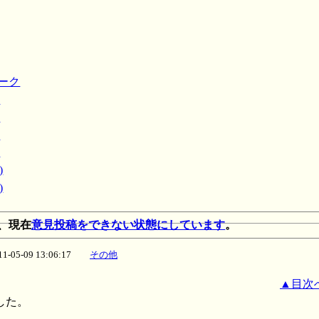
ィーク
）
）
）
）
)
)
、現在
意見投稿をできない状態にしています
。
11-05-09 13:06:17
その他
▲目次
した。