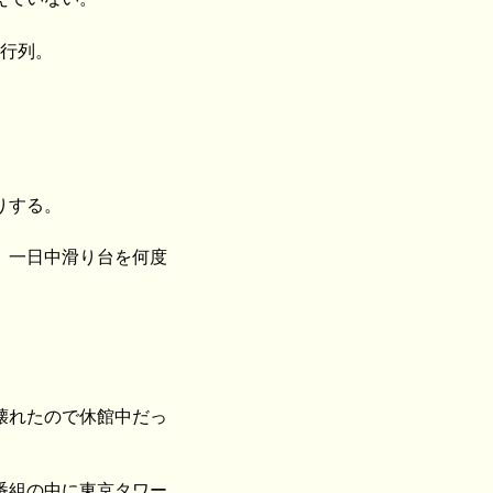
ち行列。
りする。
、一日中滑り台を何度
壊れたので休館中だっ
番組の中に東京タワー