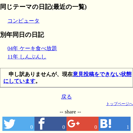
同じテーマの日記(最近の一覧)
コンピュータ
別年同日の日記
04年 ケーキ食べ放題
11年 しんぶんし
申し訳ありませんが、現在
意見投稿をできない状態
にしています
。
戻る
トップページへ
-- share --
0
0
0
1