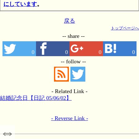
にしています
。
戻る
トップページへ
-- share --
0
0
0
0
-- follow --
- Related Link -
結婚記念日【日記 05/06/02】
- Reverse Link -
⇔