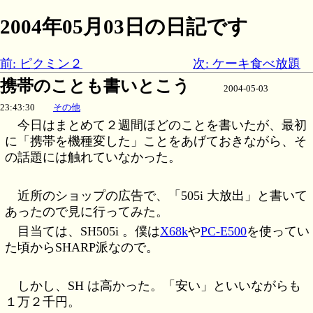
2004年05月03日の日記です
前: ピクミン２
次: ケーキ食べ放題
携帯のことも書いとこう
2004-05-03
23:43:30
その他
今日はまとめて２週間ほどのことを書いたが、最初
に「携帯を機種変した」ことをあげておきながら、そ
の話題には触れていなかった。
近所のショップの広告で、「505i 大放出」と書いて
あったので見に行ってみた。
目当ては、SH505i 。僕は
X68k
や
PC-E500
を使ってい
た頃からSHARP派なので。
しかし、SH は高かった。「安い」といいながらも
１万２千円。