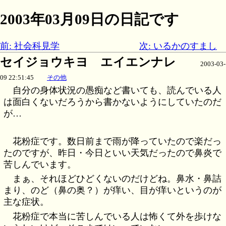
2003年03月09日の日記です
前: 社会科見学
次: いるかのすまし
セイジョウキヨ エイエンナレ
2003-03-
09 22:51:45
その他
自分の身体状況の愚痴など書いても、読んでいる人
は面白くないだろうから書かないようにしていたのだ
が…
花粉症です。数日前まで雨が降っていたので楽だっ
たのですが、昨日・今日といい天気だったので鼻炎で
苦しんでいます。
まぁ、それほどひどくないのだけどね。鼻水・鼻詰
まり、のど（鼻の奥？）が痒い、目が痒いというのが
主な症状。
花粉症で本当に苦しんでいる人は怖くて外を歩けな