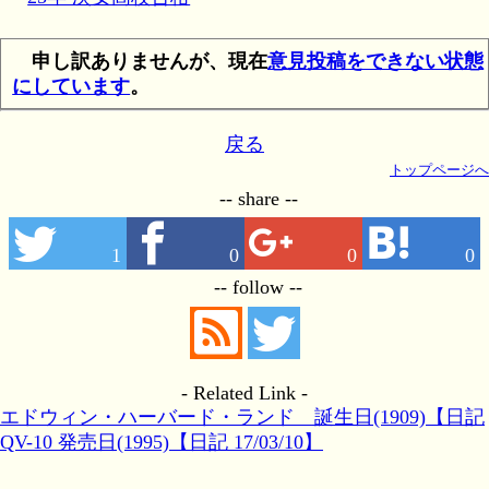
申し訳ありませんが、現在
意見投稿をできない状態
にしています
。
戻る
トップページへ
-- share --
1
0
0
0
-- follow --
- Related Link -
エドウィン・ハーバード・ランド 誕生日(1909)【日記
15/05/07】
QV-10 発売日(1995)【日記 17/03/10】