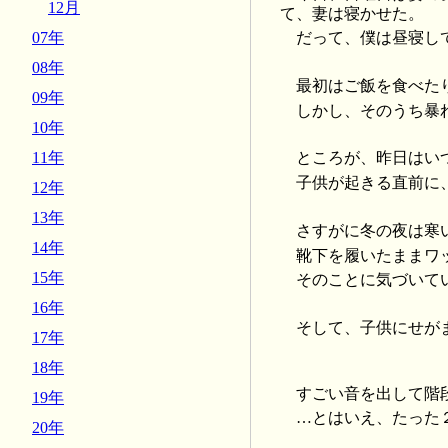
12月
て、妻は寝かせた。
07年
だって、僕は昼寝し
08年
最初はご飯を食べた
09年
しかし、そのうち暴
10年
11年
ところが、昨日はい
子供が起きる直前に
12年
13年
さすがに冬の夜は寒
14年
靴下を履いたままワ
15年
そのことに気づいて
16年
そして、子供にせが
17年
18年
すごい音を出して階
19年
…とはいえ、たった
20年