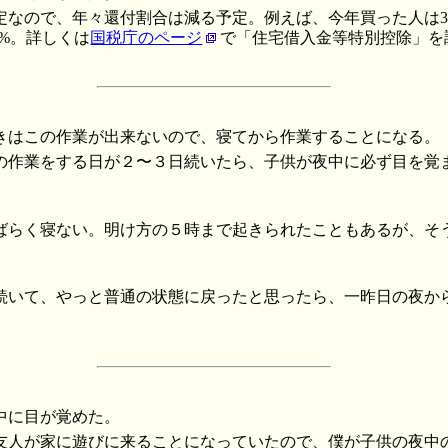
なので、年々還付割合は減る予定。例えば、今年買った人は30
.5%。詳しくは
国税庁のページ
で「住宅借入金等特別控除」
きはこの作業が出来ないので、寝てから作業することになる。
の作業をする日が２〜３日続いたら、子供が夜中に必ず目を覚
ばらく寝ない。明け方の５時まで起きられたこともあるが、そ
続いて、やっと普通の状態に戻ったと思ったら、一昨日の夜か
。
中に目が覚めた。
友人が家に遊びに来ることになっていたので、僕が子供の夜中