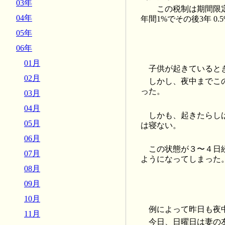
03年
この税制は期間限定
04年
年間1%でその後3年 0
05年
06年
01月
子供が起きていると
02月
しかし、夜中までこ
った。
03月
04月
しかも、起きたらし
05月
は寝ない。
06月
この状態が３〜４日
07月
ようになってしまった
08月
09月
10月
例によって昨日も夜
11月
今日、日曜日は妻の