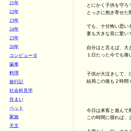
21年
とにかく子供を守ろ
22年
とっさに抱き寄せた
23年
でも、十分怖い思い
24年
妻も大きな音に驚い
25年
26年
自分はと言えば、大
１日たった今でも痛
コンピュータ
歯車
料理
子供が大泣きして、
結局この後も２時間
旅行記
社会科見学
住まい
ペット
今日は来客と遊んで
家族
この時間に寝れば、
天文