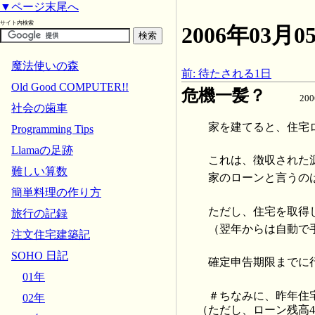
▼ページ末尾へ
サイト内検索
2006年03
魔法使いの森
前: 待たされる1日
Old Good COMPUTER!!
危機一髪？
20
社会の歯車
家を建てると、住宅
Programming Tips
Llamaの足跡
これは、徴収された
難しい算数
家のローンと言うの
簡単料理の作り方
ただし、住宅を取得
旅行の記録
（翌年からは自動で
注文住宅建築記
SOHO 日記
確定申告期限までに
01年
＃ちなみに、昨年住宅
02年
（ただし、ローン残高4