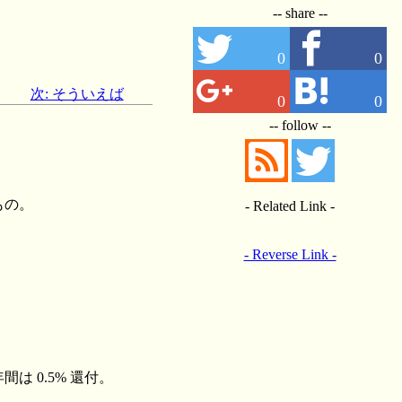
-- share --
0
0
次: そういえば
0
0
-- follow --
もの。
- Related Link -
- Reverse Link -
 0.5% 還付。