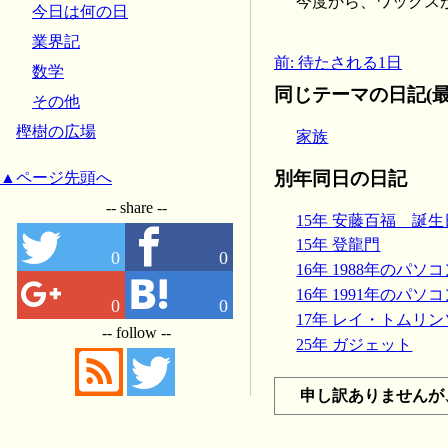
今度から、ワックス
今日は何の日
業界記
前: 待たされる1日
数学
同じテーマの日記(最
その他
樫樹の広場
家族
別年同日の日記
▲ページ先頭へ
-- share --
15年 安藤百福 誕生日(
15年 登龍門
0
0
16年 1988年のパソ
16年 1991年のパソ
0
0
17年 レイ・トムリンソ
-- follow --
25年 ガジェット
申し訳ありませんが