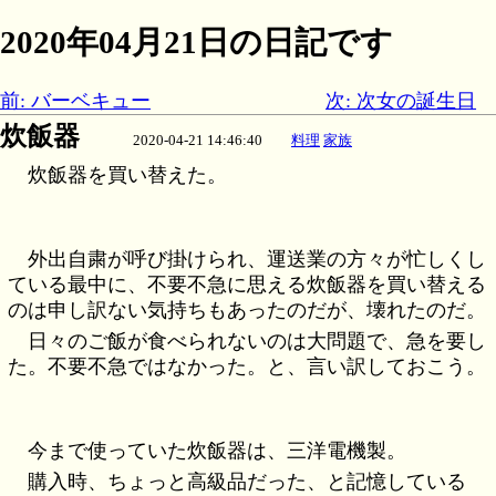
2020年04月21日の日記です
前: バーベキュー
次: 次女の誕生日
炊飯器
2020-04-21 14:46:40
料理
家族
炊飯器を買い替えた。
外出自粛が呼び掛けられ、運送業の方々が忙しくし
ている最中に、不要不急に思える炊飯器を買い替える
のは申し訳ない気持ちもあったのだが、壊れたのだ。
日々のご飯が食べられないのは大問題で、急を要し
た。不要不急ではなかった。と、言い訳しておこう。
今まで使っていた炊飯器は、三洋電機製。
購入時、ちょっと高級品だった、と記憶している