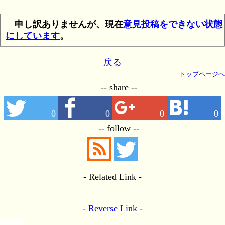
申し訳ありませんが、現在
意見投稿をできない状態
にしています
。
戻る
トップページへ
-- share --
0
0
0
0
-- follow --
- Related Link -
- Reverse Link -