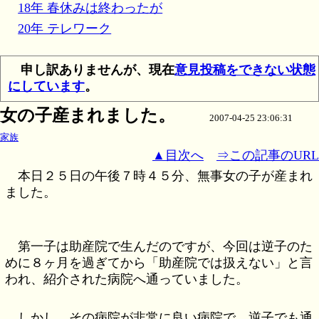
18年 春休みは終わったが
20年 テレワーク
申し訳ありませんが、現在
意見投稿をできない状態
にしています
。
女の子産まれました。
2007-04-25 23:06:31
家族
▲目次へ
⇒この記事のURL
本日２５日の午後７時４５分、無事女の子が産まれ
ました。
第一子は助産院で生んだのですが、今回は逆子のた
めに８ヶ月を過ぎてから「助産院では扱えない」と言
われ、紹介された病院へ通っていました。
しかし、その病院が非常に良い病院で、逆子でも通