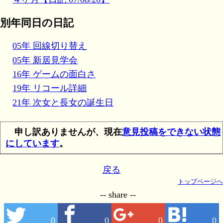
別年同日の日記
05年 回線切り替え
05年 新居見学会
16年 ゲームの面白さ
19年 リコール詳細
21年 次女と長女の誕生日
申し訳ありませんが、現在
意見投稿をできない状態
にしています
。
戻る
トップページへ
-- share --
0
0
0
0