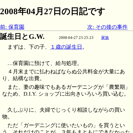
2008年04月27日の日記です
前: 保育園
次: その後の事件
誕生日とG.W.
2008-04-27 23:25:23
家族
まずは、下の子、
１歳の誕生日
。
…保育園に預けて、給与処理。
４月末までに払わねばならぬ公共料金が大量にあ
り、結構な出費。
また、妻の趣味でもあるガーデニングが「農繁期」
なため、D.I.Y. ショップに出向きいろいろ買い込む。
久しぶりに、夫婦でじっくり相談しながらの買い
物。
ただ「ガーデニングに使いたいもの」を買うとい
う、それだけのことが、３年もまともにできなかった