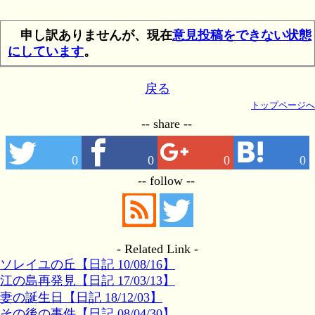
申し訳ありませんが、現在
意見投稿をできない状態
にしています
。
戻る
トップページへ
-- share --
0
0
0
0
-- follow --
- Related Link -
ソレイユの丘【日記 10/08/16】
江の島再発見【日記 17/03/13】
妻の誕生日【日記 18/12/03】
その後の事件【日記 08/04/30】