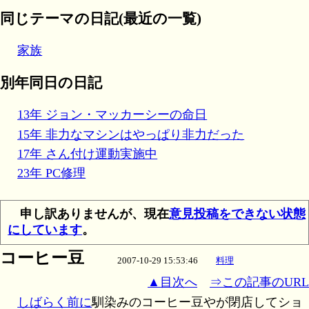
同じテーマの日記(最近の一覧)
家族
別年同日の日記
13年 ジョン・マッカーシーの命日
15年 非力なマシンはやっぱり非力だった
17年 さん付け運動実施中
23年 PC修理
申し訳ありませんが、現在
意見投稿をできない状態
にしています
。
コーヒー豆
2007-10-29 15:53:46
料理
▲目次へ
⇒この記事のURL
しばらく前に
馴染みのコーヒー豆やが閉店してショ