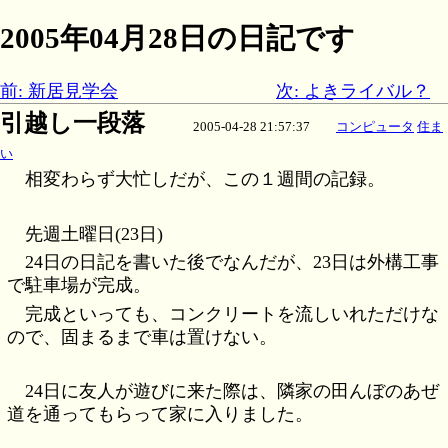
2005年04月28日の日記です
前: 新居見学会
次: よきライバル？
引越し一段落
2005-04-28 21:57:37
コンピュータ
住ま
い
相変わらず大忙しだが、この１週間の記録。
先週土曜日(23日)
24日の日記を書いた後でなんだが、23日は外構工事
で駐車場が完成。
完成といっても、コンクリートを流しいれただけな
ので、固まるまで車は置けない。
24日に友人が遊びに来た際は、隣家の田んぼのあぜ
道を通ってもらって家に入りました。