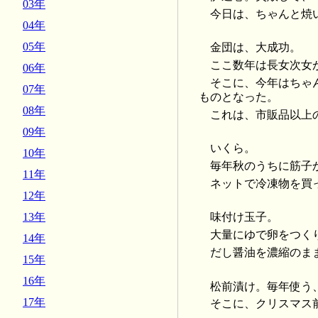
03年
今日は、ちゃんと焼
04年
05年
金団は、大成功。
ここ数年は長女次女
06年
そこに、今年はちゃ
07年
ものとなった。
08年
これは、市販品以上
09年
いくら。
10年
毎年秋のうちに筋子
11年
ネットで冷凍物を買
12年
13年
味付け玉子。
大量にゆで卵をつく
14年
だし醤油を濃縮のま
15年
16年
松前漬け。毎年使う
17年
そこに、クリスマス