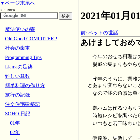
▼ページ末尾へ
サイト内検索
2021年01
魔法使いの森
前: ペットの世話
Old Good COMPUTER!!
あけましておめ
社会の歯車
今年のおせち料理は
Programming Tips
親戚の集まりもやら
Llamaの足跡
難しい算数
昨年のうちに、業務
とあまり変わらないこ
簡単料理の作り方
なので豚の角煮は買
旅行の記録
注文住宅建築記
鶏ハムは作るつもり
SOHO 日記
時短レシピを調べた
01年
いつもと若干味わい
02年
伊達巻。失敗して、