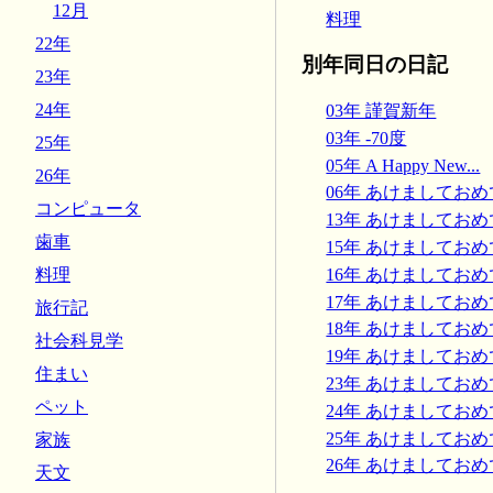
12月
料理
22年
別年同日の日記
23年
24年
03年 謹賀新年
03年 -70度
25年
05年 A Happy New...
26年
06年 あけましてお
コンピュータ
13年 あけましてお
歯車
15年 あけましてお
16年 あけましてお
料理
17年 あけましてお
旅行記
18年 あけましてお
社会科見学
19年 あけましてお
住まい
23年 あけましてお
ペット
24年 あけましてお
25年 あけましてお
家族
26年 あけましてお
天文