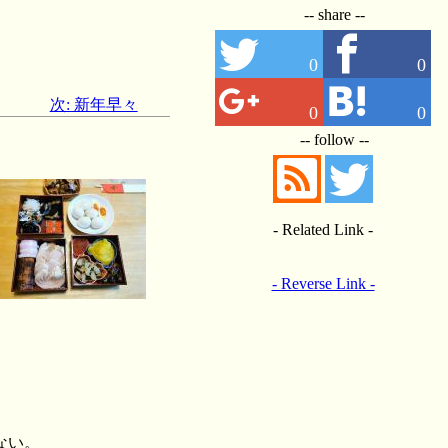
-- share --
0
0
次: 新年早々
0
0
-- follow --
- Related Link -
- Reverse Link -
。
ない。