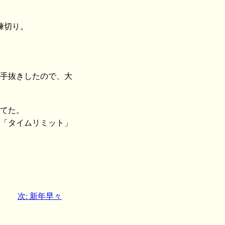
練切り。
も手抜きしたので、大
してた。
､「タイムリミット」
次: 新年早々