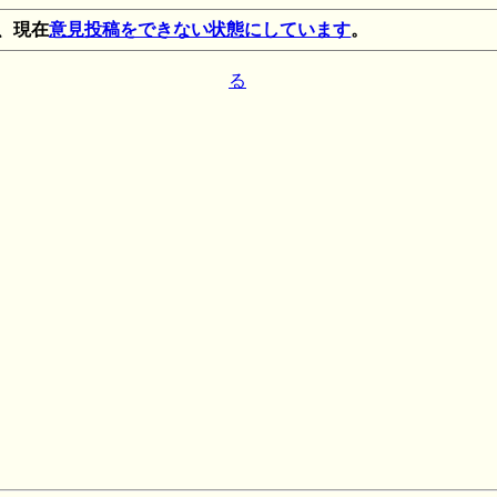
、現在
意見投稿をできない状態にしています
。
る