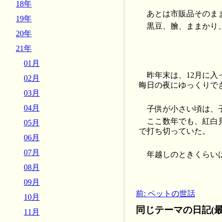
18年
あとは市販品そのま
19年
黒豆、膾、ままかり
20年
21年
01月
昨年末は、12月に
02月
晦日の夜にゆっくりで
03月
04月
子供が小さい頃は、
ここ数年でも、紅白
05月
で打ち切っていた。
06月
07月
年越しのときくらい
08月
09月
前: ペットの世話
10月
同じテーマの日記(最
11月