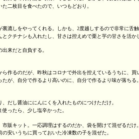
いた二枚目を食べたので、いつもどおり。
が裏漉しをやってくれる。しかも、2度越しするので非常に舌
んとクチナシも入れたし、甘さは控えめで栗と芋の甘さを活か
の出来だと自負する。
から作るのだが、昨秋はコロナで外出を控えているうちに、買
ったが、自分で作るより高いのに、自分で作るより味が落ちる
り、だし醤油ににんにくを入れたものにつけただけ。
ま使ったら、少し塩辛かった。
、市販キット。一応調理はするのだか、袋を開けて混ぜるだけ
前の安いうちに買っておいた冷凍数の子を混ぜた。