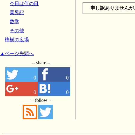
今日は何の日
申し訳ありませんが
業界記
数学
その他
樫樹の広場
▲ページ先頭へ
-- share --
0
0
0
0
-- follow --