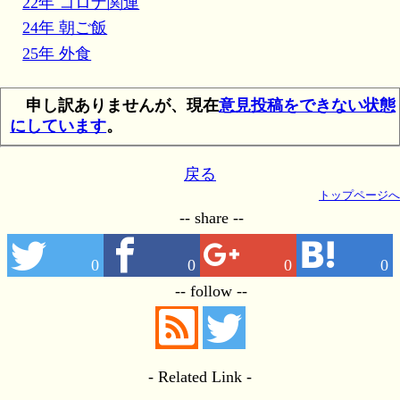
22年 コロナ関連
24年 朝ご飯
25年 外食
申し訳ありませんが、現在
意見投稿をできない状態
にしています
。
戻る
トップページへ
-- share --
0
0
0
0
-- follow --
- Related Link -