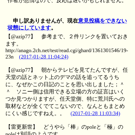
作者が怠惰なので、反応は遅いかもしれません。
申し訳ありませんが、現在
意見投稿をできない
状態にしています
。
【@azip77】
参考まで、２件リンクを置いておき
ます。
http://anago.2ch.net/test/read.cgi/ghard/1361301546/19-
23n
(2017-01-28 11:04:24)
【@azip77】
朝からテレビを見てたんですが、任
天堂の話とネット上のデマの話を追ってるうち
に、なぜかこの日記のことを思い出しました；＾
＾ ソニー側は信用できる立場の方の証言はいく
つか見つかりますが、任天堂側、特に荒川氏への
取材などが全くでてこないので、なんともまとめ
にくい感じですねえ。。
(2017-01-28 11:03:34)
【雷更新世】
どうやら「棒」のpoleと「極」の
poleは別語のようです。