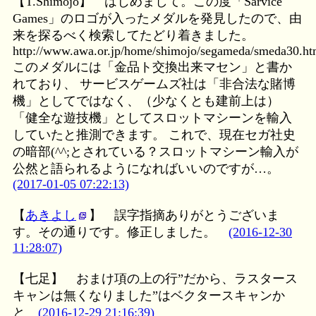
【T.Shimojo】
はじめまして。この度「Sarvice
Games」のロゴが入ったメダルを発見したので、由
来を探るべく検索してたどり着きました。
http://www.awa.or.jp/home/shimojo/segameda/smeda30.h
このメダルには「金品ト交換出来マセン」と書か
れており、 サービスゲームズ社は「非合法な賭博
機」としてではなく、（少なくとも建前上は）
「健全な遊技機」としてスロットマシーンを輸入
していたと推測できます。 これで、現在セガ社史
の暗部(^^;とされている？スロットマシーン輸入が
公然と語られるようになればいいのですが…。
(2017-01-05 07:22:13)
【
あきよし
】
誤字指摘ありがとうございま
す。その通りです。修正しました。
(2016-12-30
11:28:07)
【七足】
おまけ項の上の行”だから、ラスタース
キャンは無くなりました”はベクタースキャンか
と
(2016-12-29 21:16:39)