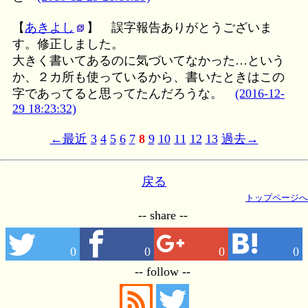
【
あきよし
】
誤字報告ありがとうございま
す。修正しました。
大きく書いてあるのに気づいてなかった…という
か、２カ所も使っているから、書いたときはこの
字であってると思ってたんだろうな。
(2016-12-
29 18:23:32)
←最近
3
4
5
6
7
8
9
10
11
12
13
過去→
戻る
トップページへ
-- share --
0
0
0
0
-- follow --