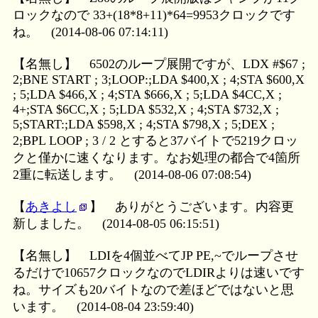
ロックなので 33+(18*8+11)*64=9953クロックです
ね。
(2014-08-06 07:14:11)
【名無し】
6502のループ展開ですが、LDX #$67 ;
2;BNE START ; 3;LOOP:;LDA $400,X ; 4;STA $600,X
; 5;LDA $466,X ; 4;STA $666,X ; 5;LDA $4CC,X ;
4+;STA $6CC,X ; 5;LDA $532,X ; 4;STA $732,X ;
5;START:;LDA $598,X ; 4;STA $798,X ; 5;DEX ;
2;BPL LOOP ; 3 / 2 とすると37バイトで5219クロッ
クと僅かに速くなります。なお処理の都合で4箇所
2重に転送します。
(2014-08-06 07:08:54)
【
あきよし
】
ありがとうございます。内容更
新しました。
(2014-08-05 06:15:51)
【名無し】
LDIを4個並べてJP PE,~でループさせ
るだけで10657クロックなのでLDIRよりは速いです
ね。サイズも20バイトなので差ほどではないと思
います。
(2014-08-04 23:59:40)