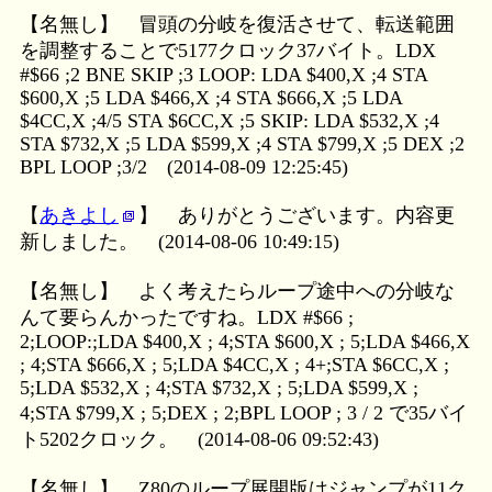
【名無し】
冒頭の分岐を復活させて、転送範囲
を調整することで5177クロック37バイト。LDX
#$66 ;2 BNE SKIP ;3 LOOP: LDA $400,X ;4 STA
$600,X ;5 LDA $466,X ;4 STA $666,X ;5 LDA
$4CC,X ;4/5 STA $6CC,X ;5 SKIP: LDA $532,X ;4
STA $732,X ;5 LDA $599,X ;4 STA $799,X ;5 DEX ;2
BPL LOOP ;3/2
(2014-08-09 12:25:45)
【
あきよし
】
ありがとうございます。内容更
新しました。
(2014-08-06 10:49:15)
【名無し】
よく考えたらループ途中への分岐な
んて要らんかったですね。LDX #$66 ;
2;LOOP:;LDA $400,X ; 4;STA $600,X ; 5;LDA $466,X
; 4;STA $666,X ; 5;LDA $4CC,X ; 4+;STA $6CC,X ;
5;LDA $532,X ; 4;STA $732,X ; 5;LDA $599,X ;
4;STA $799,X ; 5;DEX ; 2;BPL LOOP ; 3 / 2 で35バイ
ト5202クロック。
(2014-08-06 09:52:43)
【名無し】
Z80のループ展開版はジャンプが11ク