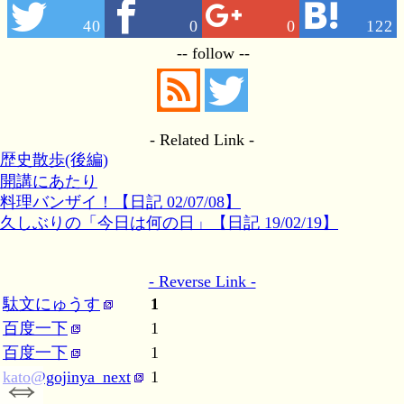
40
0
0
122
-- follow --
- Related Link -
歴史散歩(後編)
開講にあたり
料理バンザイ！【日記 02/07/08】
久しぶりの「今日は何の日」【日記 19/02/19】
- Reverse Link -
駄文にゅうす
1
百度一下
1
百度一下
1
⇔
kato@gojinya_next
1