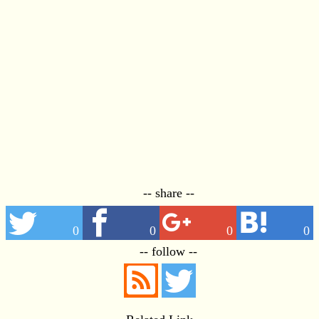
-- share --
0
0
0
0
-- follow --