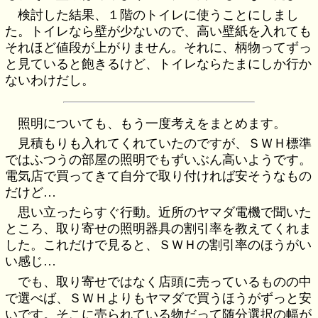
検討した結果、１階のトイレに使うことにしまし
た。トイレなら壁が少ないので、高い壁紙を入れても
それほど値段が上がりません。それに、柄物ってずっ
と見ていると飽きるけど、トイレならたまにしか行か
ないわけだし。
照明についても、もう一度考えをまとめます。
見積もりも入れてくれていたのですが、ＳＷＨ標準
ではふつうの部屋の照明でもずいぶん高いようです。
電気店で買ってきて自分で取り付ければ安そうなもの
だけど…
思い立ったらすぐ行動。近所のヤマダ電機で聞いた
ところ、取り寄せの照明器具の割引率を教えてくれま
した。これだけで見ると、ＳＷＨの割引率のほうがい
い感じ…
でも、取り寄せではなく店頭に売っているものの中
で選べば、ＳＷＨよりもヤマダで買うほうがずっと安
いです。そこに売られている物だって随分選択の幅が