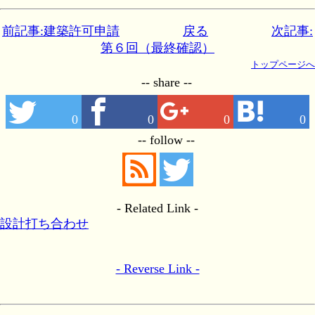
前記事:建築許可申請
戻る
次記事:
第６回（最終確認）
トップページへ
-- share --
0
0
0
0
-- follow --
- Related Link -
設計打ち合わせ
- Reverse Link -