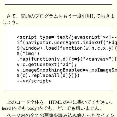
さて、冒頭のプログラムをもう一度引用しておきま
しょう。
<script type="text/javascript"><!--
if(navigator.userAgent.indexOf("Edg
$(window).load(function(w,h,c,x,y){
$("img")

.map(function(v,d){c=$("<canvas>")[
v=c.getContext("2d");

v.imageSmoothingEnabled=v.msImageSm
$(c).replaceAll(d)})})

上のコード全体を、HTML の中に書いてください。
head 内でも body 内でも、どこでも構いません。
ページ内の全ての画像を読み込み終わったタイミン