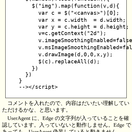
    $("img").map(function(v,d){ 
      var c = $("<canvas>")[0];   
      var x = c.width  = d.width
      var y = c.height = d.height;

      v=c.getContext("2d");       
      v.imageSmoothingEnabled
      v.msImageSmoothingEnabl
      v.drawImage(d,0,0,x,y);   
      $(c).replaceAll(d);       
    })

  })

}

コメントを入れたので、内容はだいたい理解してい
ただけるかな、と思います。
UserAgent に、Edge の文字列が入っていることを確
認しています。入っていないと動作しません。Edge で
あっても、UserAgent 偽装していると動きません。