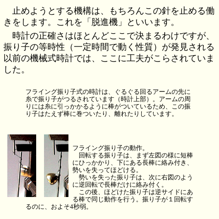
止めようとする機構は、もちろんこの針を止める働
きをします。これを「脱進機」といいます。
時計の正確さはほとんどここで決まるわけですが、
振り子の等時性（一定時間で動く性質）が発見される
以前の機械式時計では、ここに工夫がこらされていま
した。
フライング振り子式の時計は、ぐるぐる回るアームの先に
糸で振り子がつるされています（時計上部）。アームの周
りには糸に引っかかるように棒がついているため、この振
り子はたえず棒に巻ついたり、離れたりしています。
フライング振り子の動作。
回転する振り子は、まず左図の様に短棒
にひっかかり、下にある長棒に絡み付き、
勢いを失ってほどける。
勢いを失った振り子は、次に右図のよう
に逆回転で長棒だけに絡み付く。
この後、ほどけた振り子は逆サイドにあ
る棒で同じ動作を行う。振り子が１回転す
るのに、およそ4秒弱。