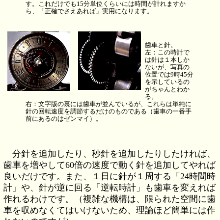
す。これだけでも15分単位くらいには時間が計れますか
ら、「正確でさえあれば」実用になります。
歯車と針。
左：この時計で
は針は１本しか
ないが、写真の
位置では9時45分
を示しているの
がちゃんとわか
る。
右：文字版の裏には歯車が並んでいるが、これらは単純に
針の回転速度を調節するだけのものである（歯車の一番手
前にあるのはゼンマイ）。
分針を追加したり、秒針を追加したりしたければ、
歯車を増やして60倍の速度で動く針を追加してやれば
良いだけです。また、１日に針が１周する「24時間時
計」や、針が逆に回る「逆転時計」も歯車を変えれば
作れるわけです。（複雑な機構は、限られた空間に歯
車を収めなくてはいけないため、理論ほど簡単には作