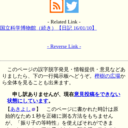
- Related Link -
国立科学博物館（続き）【日記 16/01/10】
- Reverse Link -
このページの誤字脱字発見・情報提供・意見などあ
りましたら、下の一行掲示板へどうぞ。
樫樹の広場
か
ら全体を見ることも出来ます。
申し訳ありませんが、現在
意見投稿をできない
状態にしています
。
【
あきよし
】
このページに書かれた時計は原
始的なため１秒を正確に測る方法をもちません
が、「振り子の等時性」を使えばそれができま