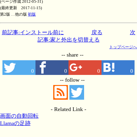
(ページ作成 2012-05-31)
(最終更新 2017-11-15)
第2版 …他の版
初版
前記事:インストール前に
戻る
次
記事:家と外出を切替える
トップページへ
-- share --
0
0
0
0
-- follow --
- Related Link -
画面の自動回転
Llamaの足跡