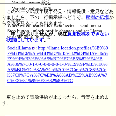
Variable name: 設定
Variable value : する
このページの誤字脱字発見・情報提供・意見などあ
りましたら、下の一行掲示板へどうぞ。
樫樹の広場
か
Events:
ら全体を見ることも出来ます。
When wired headset is disconnected - send media
Stop button, unlock profile changes and set Llama
申し訳ありませんが、現在
意見投稿をできない
variable '設定' to 'する'
状態にしています
。
SocialLlama
:
http://llama.location.profiles/%E9%9
F%B3%E6%A5%BD%E7%B5%82%E4%BA%86/%
E9%9F%B3%E6%A5%BD%E7%B5%82%E4%B
A%86%7C0-1-0-0-0-0-0-0-1-0-%E9%9F%B3%E6%
A5%BD%7C%3A%7Ch%7C0%7Cmb%7C86%7Cp
l%7C0%7Cvs%7C%E8%A8%AD%E5%AE%9A%7
C%E3%81%99%E3%82%8B%7C
車を止めて電源供給が止まったら、音楽を止めま
す。