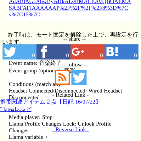
AdABlAGcAbwByAHkALgBMAEEAVQBOAEMA
SABFAFIAAAAAAP%2F%2F%2F%2F8%3D%7C
v%7C15%7C
終了時は、モード固定を解除した上で、再設定を行
-- share --
います。
0
0
0
0
Event name: 音楽終了
-- follow --
Event group (optional): 音楽
Conditions (match all):
Headset Connected/Disconnected: Wired Headset
- Related Link -
Disconnected
携帯関連アイテム２点【日記 16/07/22】
Llamaレシピ
Actions:
Media player: Stop
Llama Profile Changes Lock: Unlock Profile
- Reverse Link -
Changes
Llama variable >