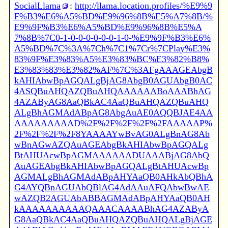
SocialLlama
:
http://llama.location.profiles/%E9%9
F%B3%E6%A5%BD%E9%96%8B%E5%A7%8B/%
E9%9F%B3%E6%A5%BD%E9%96%8B%E5%A
7%8B%7C0-1-0-0-0-0-0-0-1-0-%E9%9F%B3%E6%
A5%BD%7C%3A%7Ch%7C1%7Cr%7CPlay%E3%
83%9F%E3%83%A5%E3%83%BC%E3%82%B8%
E3%83%83%E3%82%AF%7C%3AFgAAAGEAbgB
kAHIAbwBpAGQALgBjAG8AbgB0AGUAbgB0AC
4ASQBuAHQAZQBuAHQAAAAAABoAAABhAG
4AZAByAG8AaQBkAC4AaQBuAHQAZQBuAHQ
ALgBhAGMAdABpAG8AbgAuAE0AQQBJAE4AA
AAAAAAAAAD%2F%2F%2F%2F%2FAAAAAP%
2F%2F%2F%2F8YAAAAYwBvAG0ALgBnAG8Ab
wBnAGwAZQAuAGEAbgBkAHIAbwBpAGQALg
BtAHUAcwBpAGMAAAAAADUAAABjAG8AbQ
AuAGEAbgBkAHIAbwBpAGQALgBtAHUAcwBp
AGMALgBhAGMAdABpAHYAaQB0AHkAbQBhA
G4AYQBnAGUAbQBlAG4AdAAuAFQAbwBwAE
wAZQB2AGUAbABBAGMAdABpAHYAaQB0AH
kAAAAAAAAAAQAAACAAAABhAG4AZAByA
G8AaQBkAC4AaQBuAHQAZQBuAHQALgBjAGE