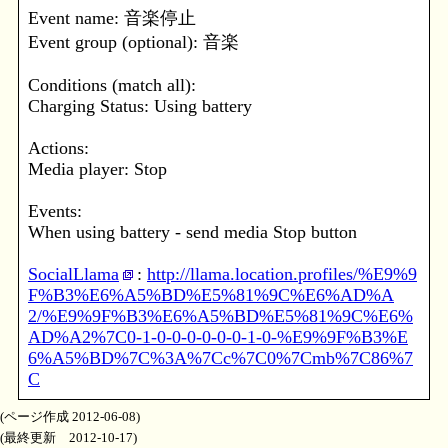
Event name: 音楽停止
Event group (optional): 音楽
Conditions (match all):
Charging Status: Using battery
Actions:
Media player: Stop
Events:
When using battery - send media Stop button
SocialLlama
:
http://llama.location.profiles/%E9%9
F%B3%E6%A5%BD%E5%81%9C%E6%AD%A
2/%E9%9F%B3%E6%A5%BD%E5%81%9C%E6%
AD%A2%7C0-1-0-0-0-0-0-0-1-0-%E9%9F%B3%E
6%A5%BD%7C%3A%7Cc%7C0%7Cmb%7C86%7
C
(ページ作成 2012-06-08)
(最終更新 2012-10-17)