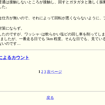
普通は接触しないところが接触し、回すとガタガタと激しく振
した。
は仕方が無いので、それによって回転が悪くならないように、
対策にならず。
したのですが、ワッシャ−は軟らかい塩ビの回し車を削ってし
ましたが、一番走る日でも 5km 程度。そんな日でも、見てい
ないのです…
によるカウント
1
2
3
次ページ
戻る