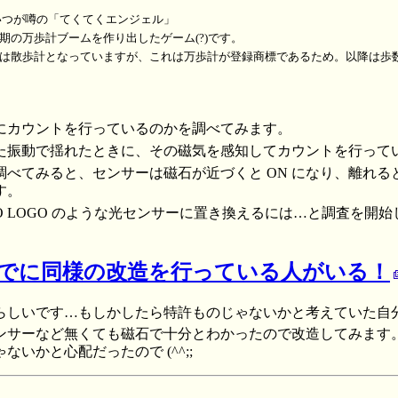
いつが噂の「てくてくエンジェル」
の万歩計ブームを作り出したゲーム(?)です。
は散歩計となっていますが、これは万歩計が登録商標であるため。以降は歩
にカウントを行っているのかを調べてみます。
た振動で揺れたときに、その磁気を感知してカウントを行って
べてみると、センサーは磁石が近づくと ON になり、離れると 
す。
O LOGO のような光センサーに置き換えるには…と調査を開
でに同様の改造を行っている人がいる！
しいです…もしかしたら特許ものじゃないかと考えていた自
サーなど無くても磁石で十分とわかったので改造してみます
いかと心配だったので (^^;;