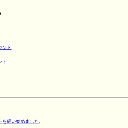
る
ウント
ント
ーを飼い始めました
。