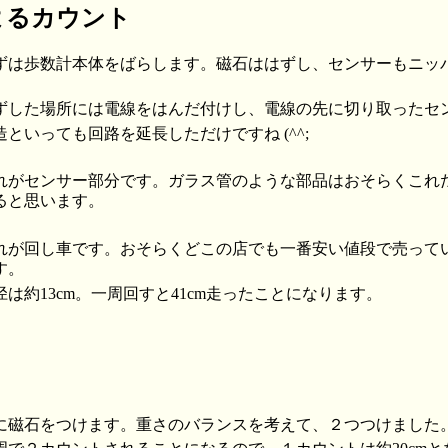
よるカウント
ずは歩数計本体をばらします。磁石ははずし、センサーもニッ
ずした場所には電線をはんだ付けし、電線の先に切り取ったセ
造といっても回路を延長しただけですね (^^;
れがセンサー部分です。ガラス管のような部品はおそらくこれ
ると思います。
れが回し車です。おそらくどこの店でも一番安い値段で売って
す。
径は約13cm。一周回すと41cm走ったことになります。
に磁石をつけます。重さのバランスを考えて、２つつけました