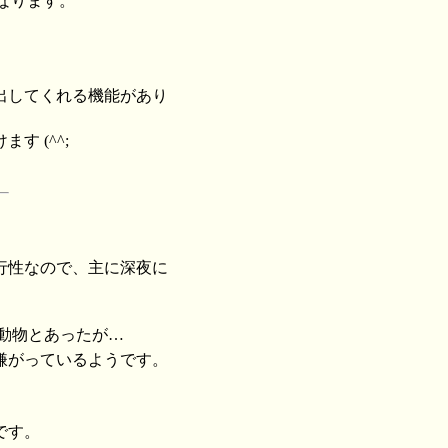
なります。
出してくれる機能があり
 (^^;
行性なので、主に深夜に
る動物とあったが…
嫌がっているようです。
です。