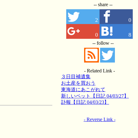
-- share --
2
0
0
8
-- follow --
- Related Link -
３日目補遺集
お土産を買おう
東海道にあこがれて
新しいペット【日記 04/03/27】
訃報【日記 04/03/23】
- Reverse Link -