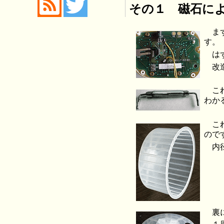
その１ 磁石に
ま
す。
は
改
こ
わか
こ
ので
内
裏