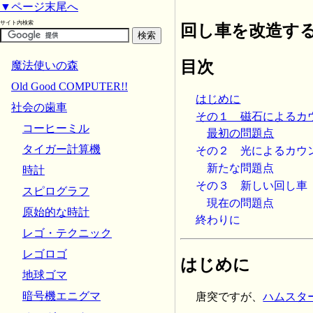
▼ページ末尾へ
サイト内検索
回し車を改造す
目次
魔法使いの森
Old Good COMPUTER!!
はじめに
社会の歯車
その１ 磁石によるカ
コーヒーミル
最初の問題点
タイガー計算機
その２ 光によるカウ
新たな問題点
時計
その３ 新しい回し車
スピログラフ
現在の問題点
原始的な時計
終わりに
レゴ・テクニック
レゴロゴ
はじめに
地球ゴマ
暗号機エニグマ
唐突ですが、
ハムスタ