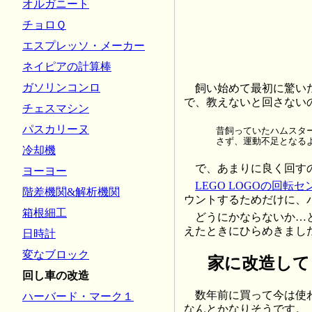
オルガニート
チョロＱ
エスプレッソ・メーカー
ネイピアの計算棒
ガソリンコンロ
飼い始めて最初に驚い
で、教えないと回さない
チェスマシン
パスカリーヌ
昔飼っていたハムスター
さず、運動不足となる
冷却機
で、あまりに良く回す
ヨーヨー
LEGO LOGOの回転セ
階差機関&解析機関
ウントするためだけに、
箱根細工
どうにかならないか…
えたときにひらめきまし
日時計
変なブロック
家に改造して
回し車の改造
数年前に買って今は使
ハーバード・マーク１
なんとかなりそうです。