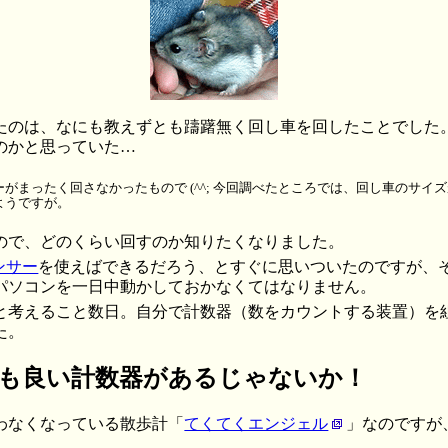
たのは、なにも教えずとも躊躇無く回し車を回したことでした
のかと思っていた…
がまったく回さなかったもので (^^; 今回調べたところでは、回し車のサイ
ようですが。
ので、どのくらい回すのか知りたくなりました。
ンサー
を使えばできるだろう、とすぐに思いついたのですが、
パソコンを一日中動かしておかなくてはなりません。
と考えること数日。自分で計数器（数をカウントする装置）を
た。
も良い計数器があるじゃないか！
わなくなっている散歩計「
てくてくエンジェル
」なのですが