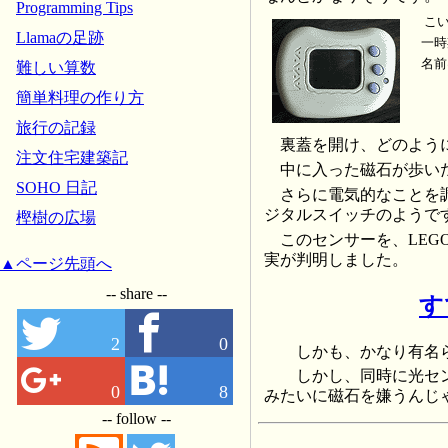
Programming Tips
こ
Llamaの足跡
一時期
名前
難しい算数
簡単料理の作り方
旅行の記録
裏蓋を開け、どのよう
注文住宅建築記
中に入った磁石が歩い
SOHO 日記
さらに電気的なことを調
ジタルスイッチのようで
樫樹の広場
このセンサーを、LEG
実が判明しました。
▲ページ先頭へ
-- share --
す
2
0
しかも、かなり有名ら
しかし、同時に光セン
0
8
みたいに磁石を嫌うんじゃな
-- follow --