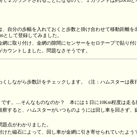
周で２カウントされることになるので、１カウントは約20cmと
は、自分の歩幅を入れておくと歩数と掛け合わせて移動距離を
cmとして登録してみました。
網に取り付け、金網の隙間にセンサーをセロテープで貼り付けます
がカウントしました。問題なさそうです。
わくしながら歩数計をチェックします。（注：ハムスターは夜
たようです。…そんなものなのか？ 本には１日に10Km程度は走
観察すると、ハムスターがいつものようには回し車を回さず、
問題点がわかりました。
付けた磁石によって、回し車が金網に引き寄せられていたよう