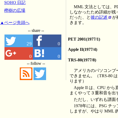
SOHO 日記
MML 文法としては、
樫樹の広場
しなかったため詳細が残って
だった、と
彼の記述
が
▲ページ先頭へ
きます。
-- share --
PET 2001(1977/1)
29
0
Apple II(1977/4)
0
0
TRS-80(1977/8)
-- follow --
アメリカのパソコンブーム
できません。（TRS-80 は
ります）
Apple II は、C
まくやって３重和音を出
ただし、いずれも譜面
1978年には、PSG 
しますが、やはり MML