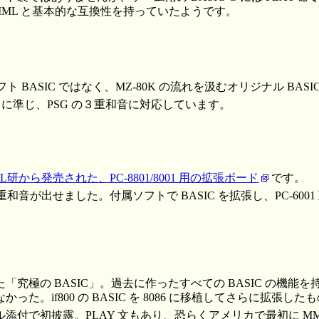
の MML と基本的な互換性を持っていたようです。
ト BASIC ではなく、MZ-80K の流れを汲むオリジナル BASI
80K に準じ、PSG の３重和音に対応しています。
AL研から発売された、PC-8801/8001 用の拡張ボード
です。
和音が出せました。付属ソフトで BASIC を拡張し、PC-6001 互換
「究極の BASIC」。過去に作ったすべての BASIC の機能
た。if800 の BASIC を 8086 に移植してさらに拡張し
添付で初披露。PLAY 文もあり、恐らくアメリカで最初に MM