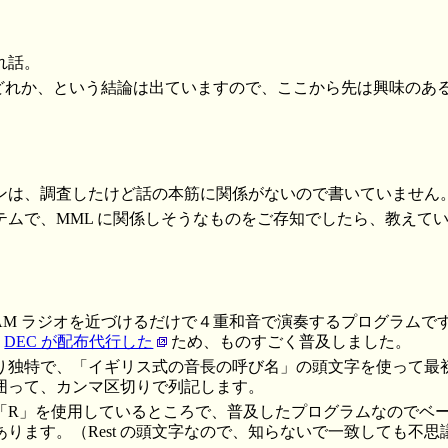
れ話。
 はどれか、という結論は出ていますので、ここから先は興味のあ
ンは、調査したけど話の本筋に関係がないので書いていません
テムで、MML に関係しそうなものをご存知でしたら、教えて
ず、AM ラジオを近づけるだけで４重和音で演奏するプログラム
。
DEC が配布代行した
ため、ものすごく普及しました。
り独特で、「イギリス式の音長の呼び名」の頭文字を使って最
囲って、カンマ区切りで列記します。
「R」を使用しているところで、普及したプログラムなのでベ
ります。（Rest の頭文字なので、知らないで一致しても不