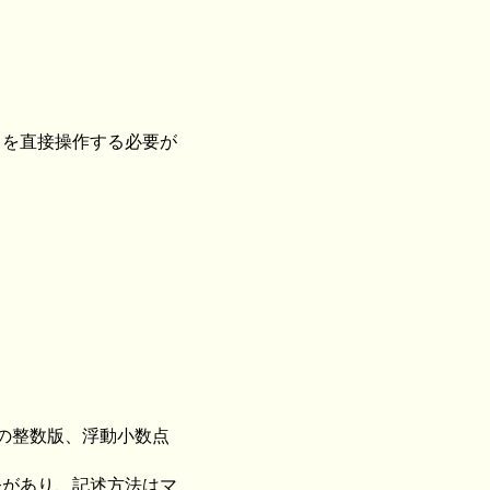
/O を直接操作する必要が
成用の整数版、浮動小数点
命令があり、記述方法はマ