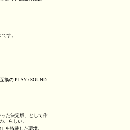
C です。
の PLAY / SOUND
を持った決定版、として作
たもの、らしい。
L を搭載した環境。