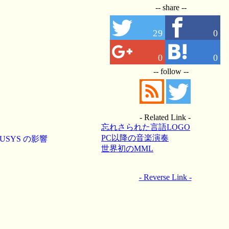
-- share --
29
0
0
0
-- follow --
- Related Link -
忘れさられた言語LOGO
PC以降の音楽演奏
USYS の影響
世界初のMML
- Reverse Link -