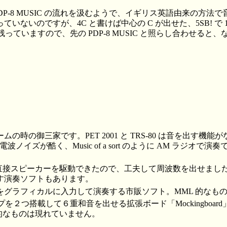
PDP-8 MUSIC の流れを汲むようで、イギリス英語由来の方法
いないのですが、4C と書けば中心の C が出せた、5SB! で 1
残っていますので、先の PDP-8 MUSIC と照らし合わせると
の時の御三家です。PET 2001 と TRS-80 は音を出す機
電波ノイズが酷く、Music of a sort のように AM ラジオ
PU から直接スピーカーを駆動できたので、工夫して周波数を出せま
す演奏ソフトもあります。
をグラフィカルに入力して演奏する市販ソフト。MML 的なも
チップを２つ搭載して６重和音を出せる拡張ボード「Mockingboa
 的なものは現れていません。