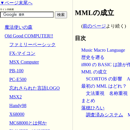
▼ページ末尾へ
サイト内検索
MMLの成立
(
前のページ
より続く)
魔法使いの森
Old Good COMPUTER!!
目次
ファミリーベーシック
Music Macro Language
FX-マイコン
歴史を遡る
MSX Computer
if800 の BASIC は
PB-100
MML の成立
SCORTOS の影響
A
PC-E500
最初の MML はどれ？
忘れさられた言語LOGO
文法重視
名称重視
MSX2
まとめ
Handy98
落穂ひろい
X68000
調査済みシステム
MC68000とは何か