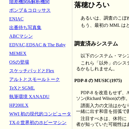
階差機関&解析機関
落穂ひろい
ボンブ＆コロッサス
あるいは、調査のこぼ
ENIAC
もう、最初の MML
出番待ち写真集
ABCマシン
調査済みシステム
EDVAC,EDSAC & The Baby
MEMEX
以下のシステム・マシ
OSの登場
これら「以外」のシス
るかもしれません。
スケッチパッドとFlex
アルトとスモールトーク
PDP-8 の MUSIC(1975)
TeXとSGML
PDP-8 を改造もせ
執筆環境 XANADU
ソン(Richard Wilson)の作
HP200LX
譜面入力の文法はかな
一緒に出す和音を括弧で
WWI 初の現代的コンピュータ
注目すべきは、休符に
TX-0 世界初のホビーマシン
者が知っていた可能性はあ