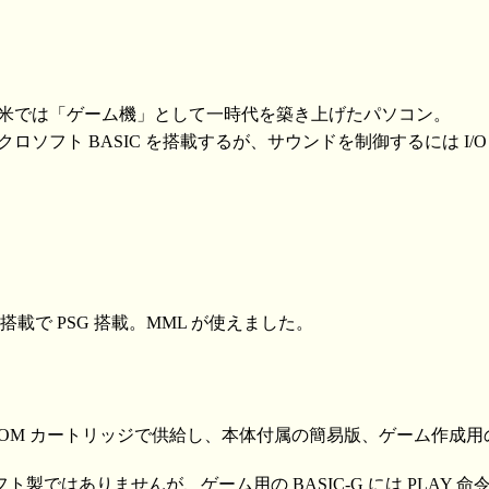
で、欧米では「ゲーム機」として一時代を築き上げたパソコン。
マイクロソフト BASIC を搭載するが、サウンドを制御するには I
 搭載で PSG 搭載。MML が使えました。
C は ROM カートリッジで供給し、本体付属の簡易版、ゲーム作
製ではありませんが、ゲーム用の BASIC-G には PLAY 