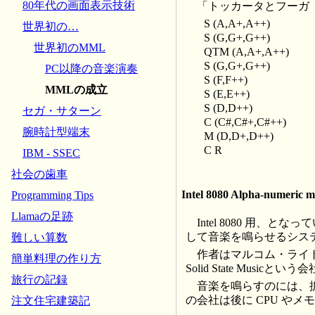
80年代の画面表示技術
「トッカータとフーガ
S (A,A+,A++)
世界初の…
S (G,G+,G++)
世界初のMML
QTM (A,A+,A++)
S (G,G+,G++)
PC以降の音楽演奏
S (F,F++)
MMLの成立
S (E,E++)
S (D,D++)
セガ・サターン
C (C#,C#+,C#++)
腕時計型端末
M (D,D+,D++)
C R
IBM - SSEC
社会の歯車
Intel 8080 Alpha-numeric m
Programming Tips
Llamaの足跡
Intel 8080 用、と
して音楽を鳴らせるシス
難しい算数
作者はマルコム・ライト(
簡単料理の作り方
Solid State Musi
旅行の記録
音楽を鳴らすのには、
の会社は後に CPU や
注文住宅建築記