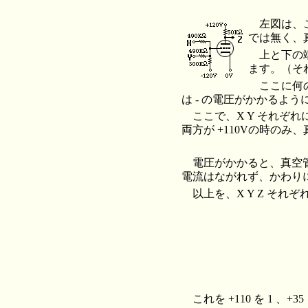
左図は、
では無く、
上と下の端
ます。（それ
ここに何の
は - の電圧がかかるよ
ここで、X Y それぞれ
両方が +110Vの時のみ
電圧がかかると、真空
電流はながれず、かわりに
以上を、X Y Z そ
これを +110 を 1 