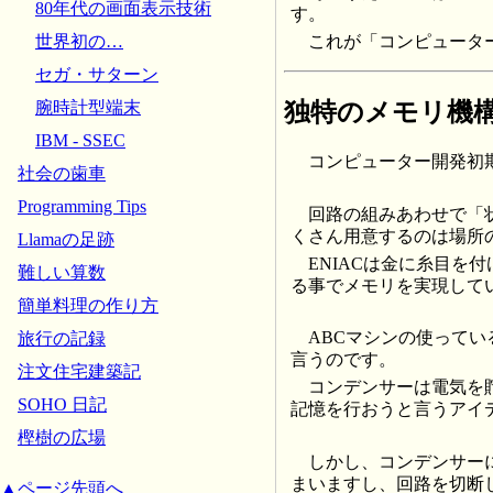
80年代の画面表示技術
す。
これが「コンピュータ
世界初の…
セガ・サターン
独特のメモリ機
腕時計型端末
IBM - SSEC
コンピューター開発初
社会の歯車
Programming Tips
回路の組みあわせで「
くさん用意するのは場所
Llamaの足跡
ENIACは金に糸目
難しい算数
る事でメモリを実現して
簡単料理の作り方
ABCマシンの使って
旅行の記録
言うのです。
注文住宅建築記
コンデンサーは電気を
SOHO 日記
記憶を行おうと言うアイ
樫樹の広場
しかし、コンデンサー
まいますし、回路を切断
▲ページ先頭へ