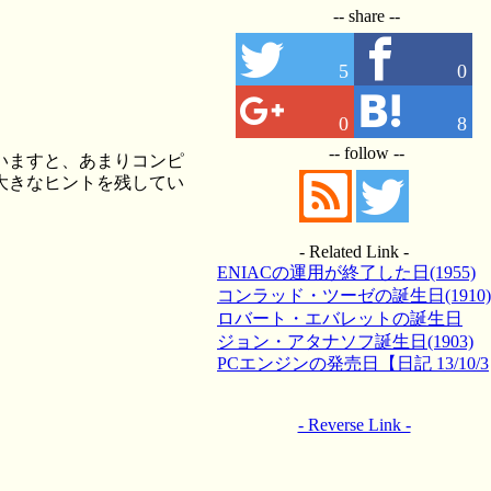
-- share --
5
0
0
8
-- follow --
いますと、あまりコンピ
大きなヒントを残してい
- Related Link -
ENIACの運用が終了した日(1955)
【日記 13/10/02】
コンラッド・ツーゼの誕生日(1910)
【日記 14/06/22】
ロバート・エバレットの誕生日
【日記 14/06/26】
ジョン・アタナソフ誕生日(1903)
【日記 13/10/04】
PCエンジンの発売日【日記 13/10/3
0】
- Reverse Link -