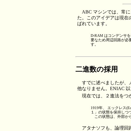
ABC マシンでは、
た。このアイデアは現在の
ばれています。
D-RAM はコンデン
要なため周辺回路が必
す。
二進数の採用
すでに述べましたが、
他なりません。ENIAC
現在では、２進法をつ
1919年、 エックレス(
１」の状態を保持しつ
この状態は、外部から
アタナソフも、論理回