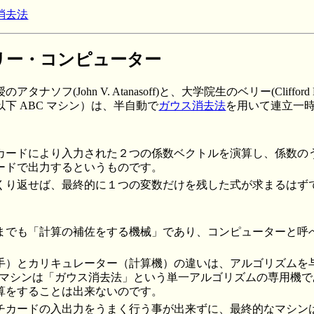
消去法
リー・コンピューター
ソフ(John V. Atanasoff)と、大学院生のベリー(Clifford 
下 ABC マシン）は、半自動で
ガウス消去法
を用いて連立一
カードにより入力された２つの係数ベクトルを演算し、係数の
ードで出力するというものです。
くり返せば、最終的に１つの変数だけを残した式が求まるはず
までも「計算の補佐をする機械」であり、コンピューターと呼
手）とカリキュレーター（計算機）の違いは、アルゴリズムを
C マシンは「ガウス消去法」という単一アルゴリズムの専用機
算をすることは出来ないのです。
チカードの入出力をうまく行う事が出来ずに、最終的なマシン