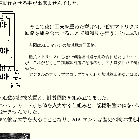
定動作させる事が出来ませんでした。
そこで彼は工夫を重ねた挙げ句、抵抗マトリクス
回路を組み合わせることで加減算を行うことに成功
左図はABC マシンの加減算論理回路。
抵抗マトリクスにしきい値論理回路を組み合わせたもの・・
が、これがどうして加減算回路になるのか、アナログ回路の知
ぬ (^^;
デジタルのフリップフロップでかかれた加減算回路などはま
２進数の記憶装置と、計算回路を組み立てました。
にパンチカードから値を入力する仕組みと、記憶装置の値をパ
出来ませんでした。
召集で彼は大学を去ることとなり、ABCマシンは歴史の闇に埋