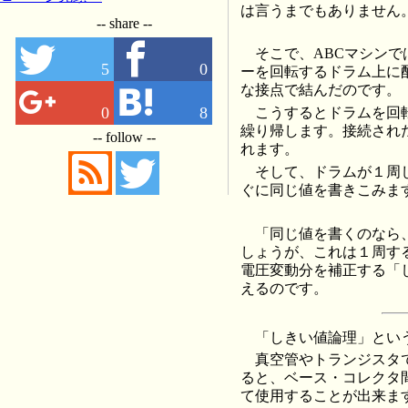
は言うまでもありません
-- share --
そこで、ABCマシン
5
0
ーを回転するドラム上に
な接点で結んだのです。
0
8
こうするとドラムを回
繰り帰します。接続され
-- follow --
れます。
そして、ドラムが１周
ぐに同じ値を書きこみま
「同じ値を書くのなら
しょうが、これは１周す
電圧変動分を補正する「
えるのです。
「しきい値論理」とい
真空管やトランジスタ
ると、ベース・コレクタ
て使用することが出来ま