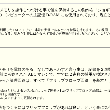
常にメモリを操作しつづける事で値を保持するこの動作を「ジョ
コンピューターの主記憶 D-RAM にも使用されており、現
サを利用した LSI メモリで、非常に安価であるという特徴を持ちます。その反
要になる、読みだし後にはかならず電価の再充填が行われるため遅い、などの
メモリを電価のある、なしであらわすと言う事は、記録を２進
 以前に考案された ABC マシンで、すでに２進数の採用が検討
かった論理回路は、すべて「フリップフロップ回路」を基本と
Eccles) とジョルダン(Jordan)によって開発されたフリップフロップ回路は、
づける回路です。
の入力によって更新されます。
路をつくるにはフリップフロップがあれば良い、という事に気