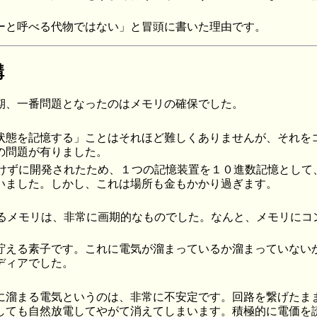
ーと呼べる代物ではない」と冒頭に書いた理由です。
構
期、一番問題となったのはメモリの確保でした。
状態を記憶する」ことはそれほど難しくありませんが、それを
の問題が有りました。
を付けずに開発されたため、１つの記憶装置を１０進数記憶とし
いました。しかし、これは場所も金もかかり過ぎます。
いるメモリは、非常に画期的なものでした。なんと、メモリにコ
貯える素子です。これに電気が溜まっているか溜まっていない
ディアでした。
に溜まる電気というのは、非常に不安定です。回路を繋げたま
しても自然放電してやがて消えてしまいます。積極的に電価を