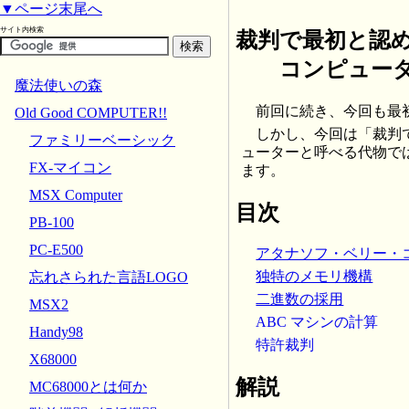
▼ページ末尾へ
サイト内検索
裁判で最初と認
コンピュータ
魔法使いの森
前回に続き、今回も最
Old Good COMPUTER!!
しかし、今回は「裁判
ファミリーベーシック
ューターと呼べる代物で
FX-マイコン
ます。
MSX Computer
目次
PB-100
PC-E500
アタナソフ・ベリー・
独特のメモリ機構
忘れさられた言語LOGO
二進数の採用
MSX2
ABC マシンの計算
Handy98
特許裁判
X68000
解説
MC68000とは何か