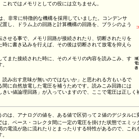
。これではメモリとしての役には立ちません。
では、非常に特徴的な機構を採用していました。コンデンサ
配置し、ドラム上の回路と計算機構の回路を、ブラシのよう
転させる事で、メモリ回路が接続されたり、切断されたりを
た時に書き込みを行えば、その後は切断されて放電を抑えら
してまた接続された時に、そのメモリの内容を読みこみ、す
す。
、読み出す意味が無いのではないか」と思われる方もいるで
る間に自然放電した電圧を補うためです。読みこみ回路には
しきい値論理回路」が入っていますので、ここで電圧は正しく
うのは、アナログの値を、ある値で区切って２値のデジタルに
では、ベース・コレクタ間に一定の電圧を掛けた状態でエミッ
間の電流が急に流れたりとまったりする特性があるので、これ
す。