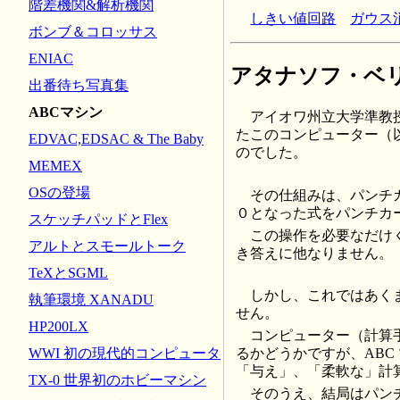
階差機関&解析機関
しきい値回路
ガウス
ボンブ＆コロッサス
ENIAC
アタナソフ・ベ
出番待ち写真集
ABCマシン
アイオワ州立大学準教授のアタナ
たこのコンピューター（以
EDVAC,EDSAC & The Baby
のでした。
MEMEX
OSの登場
その仕組みは、パンチ
０となった式をパンチカ
スケッチパッドとFlex
この操作を必要なだけ
アルトとスモールトーク
き答えに他なりません。
TeXとSGML
しかし、これではあく
執筆環境 XANADU
せん。
HP200LX
コンピューター（計算
WWI 初の現代的コンピュータ
るかどうかですが、AB
「与え」、「柔軟な」計
TX-0 世界初のホビーマシン
そのうえ、結局はパン