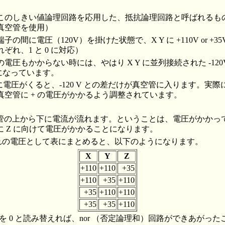
このしきい値論理回路を応用した、抵抗論理回路と呼ばれるも
真空管を使用）
子の間に電圧（120V）を掛けた状態で、X Y に +110V or +
ぞれ、1 と 0 に対応）
電圧もかからない時には、やはり X Y に並列接続された -12
うになっています。
に電圧がくると、-120 V との差だけが真空管に入ります。実際
、真空管に + の電圧がかかるよう調整されています。
管の上から下に電流が流れます。ということは、電圧がかかっ
 Z に向けて電圧がかかることになります。
れぞれの電圧として表にまとめると、以下のようになります。
X
Y
Z
+110
+110
+35
+110
+35
+110
+35
+110
+110
+35
+35
+110
、+35 を 0 と読み替えれば、nor （否定論理和）回路ができあが