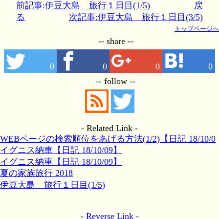
前記事:伊豆大島 旅行１日目(1/5)
戻
る
次記事:伊豆大島 旅行１日目(3/5)
トップページへ
-- share --
0
0
0
0
-- follow --
- Related Link -
WEBページの検索順位をあげる方法(1/2)【日記 18/10/0
6】
イグニス納車【日記 18/10/09】
イグニス納車【日記 18/10/09】
夏の家族旅行 2018
伊豆大島 旅行１日目(1/5)
- Reverse Link -