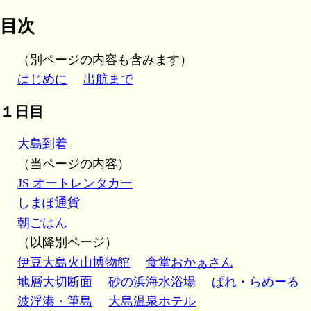
目次
（別ページの内容も含みます）
はじめに
出航まで
１日目
大島到着
（当ページの内容）
JS オートレンタカー
しまぽ通貨
朝ごはん
（以降別ページ）
伊豆大島火山博物館
食堂おかぁさん
地層大切断面
砂の浜海水浴場
ぱれ・らめーる
波浮港・筆島
大島温泉ホテル