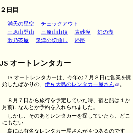
２日目
満天の星空
チェックアウト
三原山登山
三原山山頂
表砂漠
幻の湖
歌乃茶屋
泉津の切通し
帰路
JS オートレンタカー
)
)
JS オートレンタカーは、今年の７月８日に営業を開
始したばかりの、
伊豆大島のレンタカー屋さん
。
)
)
８月７日から旅行を予定していた時、宿と船は１か
)
月前になんとか予約を入れられました。
)
しかし、そのあとレンタカーを探していたら、どこ
)
にもない。
)
島には有名なレンタカー屋さんが４つあるのです