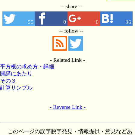
-- share --
55
0
0
36
-- follow --
- Related Link -
平方根の求め方・詳細
開講にあたり
その３
計算サンプル
- Reverse Link -
このページの誤字脱字発見・情報提供・意見などあ