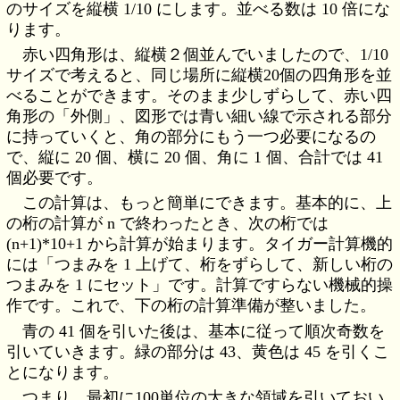
のサイズを縦横 1/10 にします。並べる数は 10 倍にな
ります。
赤い四角形は、縦横２個並んでいましたので、1/10
サイズで考えると、同じ場所に縦横20個の四角形を並
べることができます。そのまま少しずらして、赤い四
角形の「外側」、図形では青い細い線で示される部分
に持っていくと、角の部分にもう一つ必要になるの
で、縦に 20 個、横に 20 個、角に 1 個、合計では 41
個必要です。
この計算は、もっと簡単にできます。基本的に、上
の桁の計算が n で終わったとき、次の桁では
(n+1)*10+1 から計算が始まります。タイガー計算機的
には「つまみを 1 上げて、桁をずらして、新しい桁の
つまみを 1 にセット」です。計算ですらない機械的操
作です。これで、下の桁の計算準備が整いました。
青の 41 個を引いた後は、基本に従って順次奇数を
引いていきます。緑の部分は 43、黄色は 45 を引くこ
とになります。
つまり、最初に100単位の大きな領域を引いておい