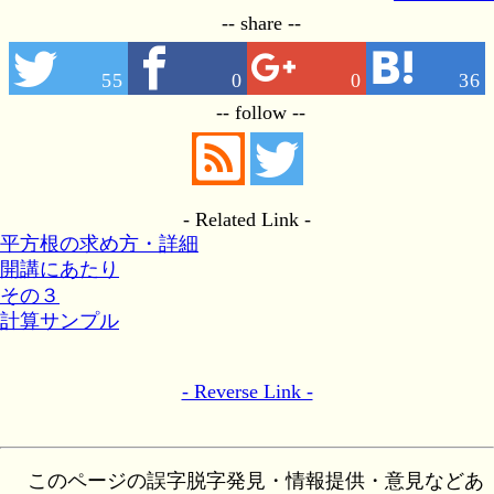
-- share --
55
0
0
36
-- follow --
- Related Link -
平方根の求め方・詳細
開講にあたり
その３
計算サンプル
- Reverse Link -
このページの誤字脱字発見・情報提供・意見などあ