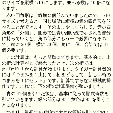
のサイズを縦横 1/10 にします。並べる数は 10 倍にな
ります。
赤い四角形は、縦横２個並んでいましたので、1/10
サイズで考えると、同じ場所に縦横20個の四角形を並
べることができます。そのまま少しずらして、赤い四
角形の「外側」、図形では青い細い線で示される部分
に持っていくと、角の部分にもう一つ必要になるの
で、縦に 20 個、横に 20 個、角に 1 個、合計では 41
個必要です。
この計算は、もっと簡単にできます。基本的に、上
の桁の計算が n で終わったとき、次の桁では
(n+1)*10+1 から計算が始まります。タイガー計算機的
には「つまみを 1 上げて、桁をずらして、新しい桁の
つまみを 1 にセット」です。計算ですらない機械的操
作です。これで、下の桁の計算準備が整いました。
青の 41 個を引いた後は、基本に従って順次奇数を
引いていきます。緑の部分は 43、黄色は 45 を引くこ
とになります。
つまり、最初に100単位の大きな領域を引いておい