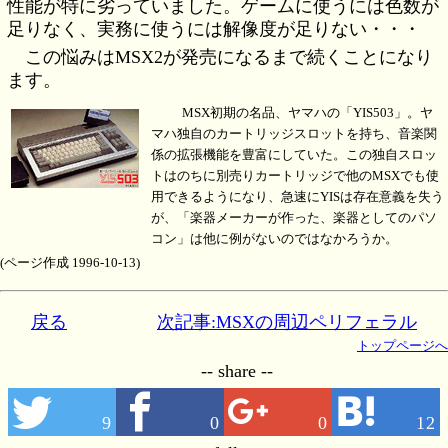
性能が特に劣っていました。ゲームに使うには色数が
足りなく、実務に使うには解像度が足りない・・・
この悩みはMSX2が発売になるまで続くことになり
ます。
MSX初期の名品、ヤマハの「YIS503」。ヤ
マハ独自のカートリッジスロットを持ち、音楽関
係の拡張機能を豊富にしていた。この独自スロッ
トはのちに別売りカートリッジで他のMSXでも使
用できるようになり、急速にYISは存在意義を失う
が、「楽器メーカーが作った、楽器としてのパソ
コン」は他に例がないのではなかろうか。
(ページ作成 1996-10-13)
戻る
次記事:MSXの周辺ペリフェラル
トップページへ
-- share --
9
0
0
12