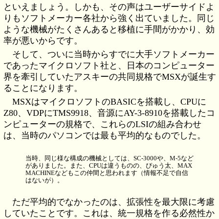
といえましょう。しかも、その声はユーザーサイドよ
りもソフトメーカー各社から強く出ていました。同じ
ような機械がたくさんあると移植に手間がかかり、効
率が悪いからです。
そして、ついに当時からすでに大手ソフトメーカー
であったマイクロソフト社と、日本のコンピューター
界を牽引していたアスキーの共同規格でMSXが誕生す
ることになります。
MSXはマイクロソフトのBASICを搭載し、CPUに
Z80、VDPにTMS9918、音源にAY-3-8910を搭載したコ
ンピューターの規格で、これらのLSIの組み合わせ
は、当時のパソコンでは最も平均的なものでした。
当時、同じ様な構成の機械としては、SC-3000や、M-5など
がありました。また、CPUは違うものの、ぴゅう太、MAX
MACHINEなどもこの仲間と思われます（情報不足で自信
はないが）。
ただ平均的でなかったのは、拡張性を最大限に考慮
していたことです。これは、統一規格を作る必然性か