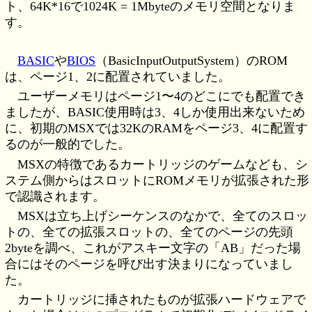
ト、64K*16で1024K = 1Mbyteのメモリ空間となりま
す。
BASIC
や
BIOS
（BasicInputOutputSystem）のROM
は、ページ1、2に配置されていました。
ユーザーメモリはページ1〜4のどこにでも配置でき
ましたが、BASIC使用時は3、4しか使用出来ないため
に、初期のMSXでは32KのRAMをページ3、4に配置す
るのが一般的でした。
MSXの特徴であるカートリッジのゲームなども、シ
ステム側からはスロットにROMメモリが拡張された形
で認識されます。
MSXは立ち上げシーケンスのなかで、全てのスロッ
トの、全ての拡張スロットの、全てのページの先頭
2byteを調べ、これがアスキー文字の「AB」だった場
合にはそのページを呼び出す決まりになっていまし
た。
カートリッジに挿されたものが拡張ハードウェアで