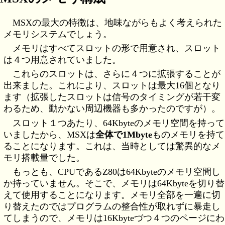
MSXの最大の特徴は、地味ながらもよく考えられた
メモリシステムでしょう。
メモリはすべてスロットの形で用意され、スロット
は４つ用意されていました。
これらのスロットは、さらに４つに拡張することが
出来ました。これにより、スロットは最大16個となり
ます（拡張したスロットは信号のタイミングが若干変
わるため、動かない周辺機器も多かったのですが）。
スロット１つあたり、64Kbyteのメモリ空間を持って
いましたから、MSXは
全体で1Mbyte
ものメモリを持て
ることになります。これは、当時としては驚異的なメ
モリ搭載量でした。
もっとも、CPUであるZ80は64Kbyteのメモリ空間し
か持っていません。そこで、メモリは64Kbyteを切り替
えて使用することになります。メモリ全部を一遍に切
り替えたのではプログラムの整合性が取れずに暴走し
てしまうので、メモリは16Kbyteづつ４つのページにわ