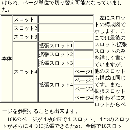
けられ、ページ単位で切り替え可能となっていまし
た。
左にスロッ
スロット1
トの構成図で
スロット2
示します。こ
スロット3
こでは最後の
スロット/拡張
拡張スロット1
スロットのみ
拡張スロット2
を詳しく書い
本体
拡張スロット3
ていますが、
他のスロット
スロット4
ページ1
も構成は同じ
ページ2
です。また、
拡張スロット4
ページ3
拡張スロット
ページ4
を使わずにス
ロットからペ
ージを参照することも出来ます。
16Kのページが４枚64Kで１スロット、４つのスロッ
トがさらに４つに拡張できるため、全部で16スロッ