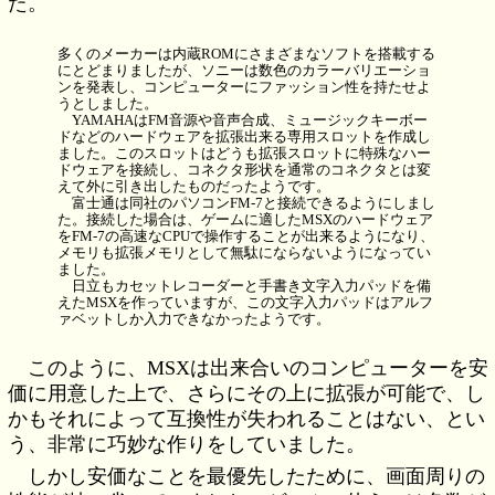
た。
多くのメーカーは内蔵ROMにさまざまなソフトを搭載する
にとどまりましたが、ソニーは数色のカラーバリエーショ
ンを発表し、コンピューターにファッション性を持たせよ
うとしました。
YAMAHAはFM音源や音声合成、ミュージックキーボー
ドなどのハードウェアを拡張出来る専用スロットを作成し
ました。このスロットはどうも拡張スロットに特殊なハー
ドウェアを接続し、コネクタ形状を通常のコネクタとは変
えて外に引き出したものだったようです。
富士通は同社のパソコンFM-7と接続できるようにしまし
た。接続した場合は、ゲームに適したMSXのハードウェア
をFM-7の高速なCPUで操作することが出来るようになり、
メモリも拡張メモリとして無駄にならないようになってい
ました。
日立もカセットレコーダーと手書き文字入力パッドを備
えたMSXを作っていますが、この文字入力パッドはアルフ
ァベットしか入力できなかったようです。
このように、MSXは出来合いのコンピューターを安
価に用意した上で、さらにその上に拡張が可能で、し
かもそれによって互換性が失われることはない、とい
う、非常に巧妙な作りをしていました。
しかし安価なことを最優先したために、画面周りの