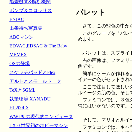
階差機関&解析機関
ボンブ＆コロッサス
パレット
ENIAC
さて、この52色の中
出番待ち写真集
このグループを「パレ
ABCマシン
めます。
EDVAC,EDSAC & The Baby
パレットは、スプライ
MEMEX
右の画像は、ファミリ
OSの登場
例です。
スケッチパッドとFlex
簡単にゲームが作れる
イアーの色がセットされ
アルトとスモールトーク
ここで注目してほしい
TeXとSGML
ルイージの肌の色、そし
執筆環境 XANADU
ファミコンでは、３色
純にはいかないのです。
HP200LX
WWI 初の現代的コンピュータ
そして、マリオとルイ
TX-0 世界初のホビーマシン
ファミコンでは、キャ