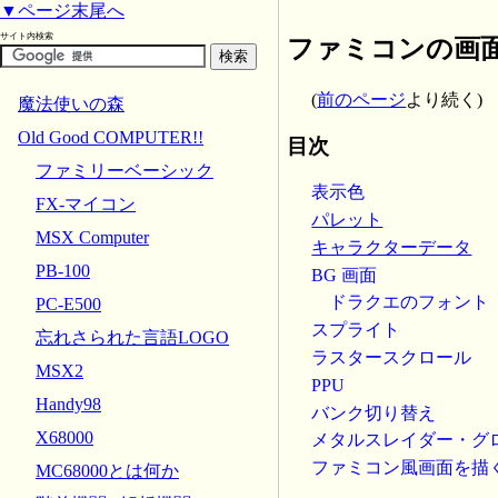
▼ページ末尾へ
サイト内検索
ファミコンの画
(
前のページ
より続く)
魔法使いの森
Old Good COMPUTER!!
目次
ファミリーベーシック
表示色
FX-マイコン
パレット
MSX Computer
キャラクターデータ
PB-100
BG 画面
ドラクエのフォント
PC-E500
スプライト
忘れさられた言語LOGO
ラスタースクロール
MSX2
PPU
Handy98
バンク切り替え
X68000
メタルスレイダー・グ
ファミコン風画面を描
MC68000とは何か