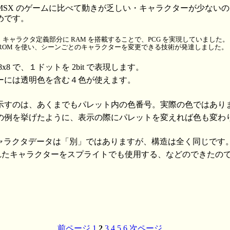
SX のゲームに比べて動きが乏しい・キャラクターが少ないの
めです。
キャラクタ定義部分に RAM を搭載することで、PCG を実現していました。
ROM を使い、シーンごとのキャラクターを変更できる技術が発達しました。
8 で、１ドットを 2bit で表現します。
ーには透明色を含む４色が使えます。
示すのは、あくまでもパレット内の色番号。実際の色ではあり
の例を挙げたように、表示の際にパレットを変えれば色も変わ
キャラクタデータは「別」ではありますが、構造は全く同じです
されたキャラクターをスプライトでも使用する、などのできたの
前ページ
1
2
3
4
5
6
次ページ