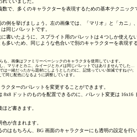
われていました。
義数で、多くのキャラクターを表現するための基本テクニック
別の例を挙げましょう。左の画像では、「マリオ」と「カニ」
」は同じパレットです。
先に書いたように、スプライト用のパレットは４つしか使えな
とも多いため、同じような色合いで別のキャラクターを表現す
らも、画像はファミリーベーシックのキャラクタを使用しています。
し、マリオとカニ、ルイージとカメは同じパレットではありませんでした…
では一緒だったから題材にしようとしたのに、記憶っていい加減ですね (^^;
えて同じ配色になるように調整しています。
キャラクターのパレットを変更することができます。
 8x8 ドットのものを配置できるのに、パレット変更は 16x1
後ほど書きます。
明色が含まれます。
るのはもちろん、BG 画面のキャラクターにも透明の設定を行