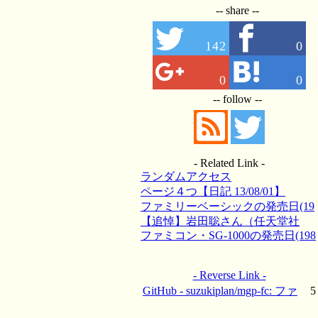
-- share --
142
0
0
0
-- follow --
- Related Link -
ランダムアクセス
ページ４つ【日記 13/08/01】
ファミリーベーシックの発売日(19
84)【日記 14/06/21】
【追悼】岩田聡さん（任天堂社
長）【日記 15/07/13】
ファミコン・SG-1000の発売日(198
3)【日記 15/07/15】
- Reverse Link -
GitHub - suzukiplan/mgp-fc: ファ
5
ミコンで始める ~ 6502マシン語