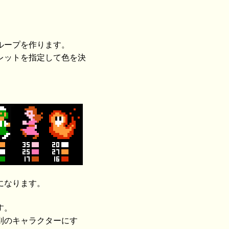
ゲームプログラミング · GitHub
ループを作ります。
レットを指定して色を決
になります。
す。
別のキャラクターにす