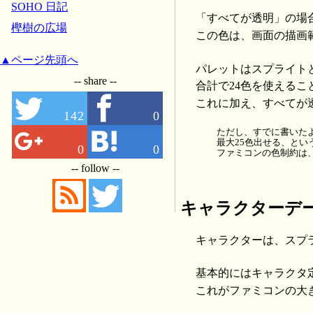
SOHO 日記
「すべてが透明」の場
樫樹の広場
この色は、画面の描画
▲ページ先頭へ
パレットはスプライト
-- share --
合計で24色を使えるこ
これに加え、すべてが
142
0
ただし、すでに書いた
最大25色出せる、とい
0
0
ファミコンの色制約は、
-- follow --
キャラクターデ
キャラクターは、スプラ
基本的にはキャラクタ定
これがファミコンの大