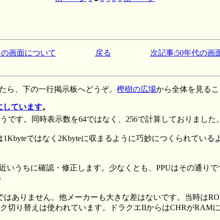
X の画面について
戻る
次記事:50年代の画
たら、下の一行掲示板へどうぞ。
樫樹の広場
から全体を見るこ
にしています
。
うです。同時表示数を64ではなく、256で計算しておりました
1Kbyteではなく2Kbyteに収まるように巧妙につくられて
。近いうちに確認・修正します。少なくとも、PPUはその通り
)
ではありません。他メーカーも大きな差はないです。当時はR
切り替えは使われています。ドラクエIIからはCHRがRAM