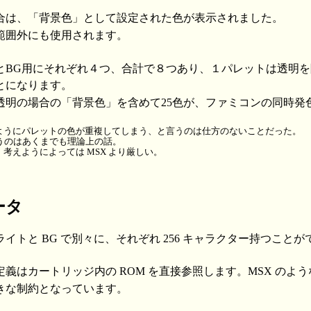
合は、「背景色」として設定された色が表示されました。
範囲外にも使用されます。
とBG用にそれぞれ４つ、合計で８つあり、１パレットは透明
とになります。
透明の場合の「背景色」を含めて25色が、ファミコンの同時発
ようにパレットの色が重複してしまう、と言うのは仕方のないことだった。
うのはあくまでも理論上の話。
考えようによっては MSX より厳しい。
ータ
イトと BG で別々に、それぞれ 256 キャラクター持つことが
義はカートリッジ内の ROM を直接参照します。MSX のような
きな制約となっています。