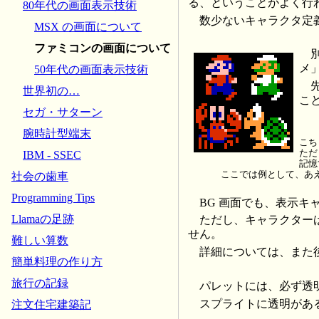
る、ということがよく行
80年代の画面表示技術
数少ないキャラクタ定
MSX の画面について
ファミコンの画面について
メ
50年代の画面表示技術
世界初の…
こ
セガ・サターン
腕時計型端末
こち
ただ
IBM - SSEC
記憶
ここでは例として、あ
社会の歯車
Programming Tips
BG 画面でも、表示
Llamaの足跡
ただし、キャラクターは
せん。
難しい算数
詳細については、また
簡単料理の作り方
旅行の記録
パレットには、必ず透
スプライトに透明があ
注文住宅建築記