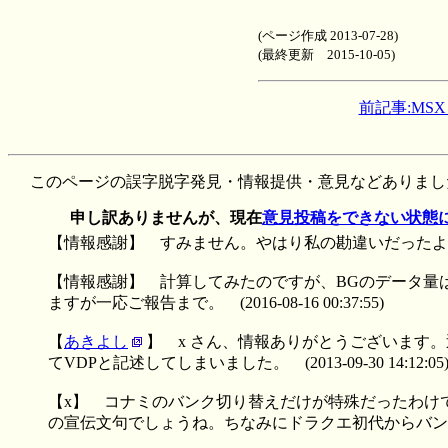
(ページ作成 2013-07-28)
(最終更新 2015-10-05)
前記事:MS
このページの誤字脱字発見・情報提供・意見などありまし
申し訳ありませんが、現在
意見投稿をできない状態
【情報感謝】
すみません。やはり私の勘違いだったよ
【情報感謝】
計算してみたのですが、BGのデータ量は
ますが一応ご報告まで。
(2016-08-16 00:37:55)
【
あきよし
】
x さん、情報ありがとうございます
てVDPと記述してしまいました。
(2013-09-30 14:12:05
【x】
コナミのバンク切り替えだけが特殊だったわけ
の宣伝文句でしょうね。ちなみにドラクエ初代からバンク