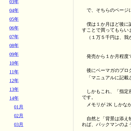
03年
で、そちらのページ
04年
05年
僕は１か月ほど後に
06年
すことで買ってもらい
07年
（１万５千円は、我
08年
09年
発売から１か月程度で手
10年
後にベーマガのプロ
11年
「マニュアルに記載
12年
13年
しかもこれ、「指定
です。
14年
メモリが 2K し
01月
02月
自然と「背景は添え
れば、パックマンのよ
03月