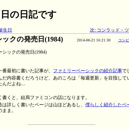
月21日の日記です
誕生日
次: コンラッド・ツ
クの発売日(1984)
2014-06-21 16:21:30
コン
ックの発売日(1984)
一番最初に書いた記事が、
ファミリーベーシックの紹介記事
で
んだ内容書くだろうけど、あのころは「毎週更新」を目指して
たんだよね…
く書くと、結局ファミコンの話になります。
造は詳しく書いたページは山ほどあるし、
僕らしく紹介したペ
のまま。