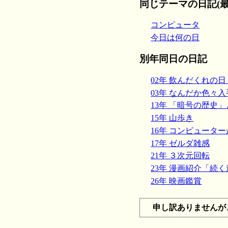
同じテーマの日記(最
コンピュータ
今日は何の日
別年同日の日記
02年 飲んだくれの日
03年 なんだか色々入
13年 「暗号の歴史
15年 山歩き
16年 コンピューター
17年 ゼルダ雑感
21年 ３次元回転
23年 漫画紹介「続
26年 映画鑑賞
申し訳ありませんが