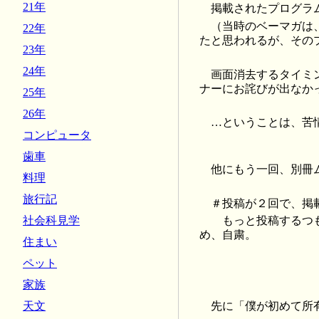
21年
掲載されたプログラムリ
（当時のベーマガは、
22年
たと思われるが、その
23年
24年
画面消去するタイミ
ナーにお詫びが出なか
25年
26年
…ということは、苦情
コンピュータ
歯車
他にもう一回、別冊
料理
旅行記
＃投稿が２回で、掲
社会科見学
もっと投稿するつも
め、自粛。
住まい
ペット
家族
先に「僕が初めて所
天文