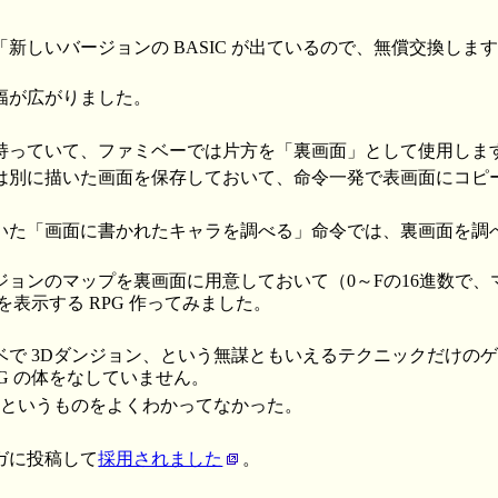
「新しいバージョンの BASIC が出ているので、無償交換します
幅が広がりました。
持っていて、ファミベーでは片方を「裏画面」として使用しま
は別に描いた画面を保存しておいて、命令一発で表画面にコピ
いた「画面に書かれたキャラを調べる」命令では、裏画面を調
ジョンのマップを裏画面に用意しておいて（0～Fの16進数で、
を表示する RPG 作ってみました。
ベで 3Dダンジョン、という無謀ともいえるテクニックだけの
G の体をなしていません。
G というものをよくわかってなかった。
ガに投稿して
採用されました
。