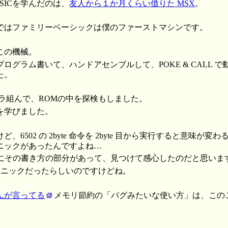
SICを学んだのは、
友人から１か月くらい借りた MSX
。
ではファミリーベーシックは僕のファーストマシンです。
この機械。
ログラム書いて、ハンドアセンブルして、POKE & CALL 
た。
ンブラ組んで、ROMの中を探検もしました。
を学びました。
、6502 の 2byte 命令を 2byte 目から実行すると意味が
ニックがあったんですよね…
M の中にその書き方の部分があって、見つけて感心したのだと思いま
定番テクニックだったらしいのですけどね。
んが言ってる
メモリ節約の「バグみたいな使い方」は、この