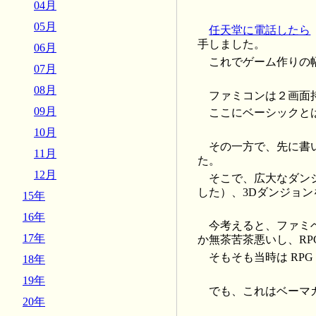
04月
05月
任天堂に電話したら
手しました。
06月
これでゲーム作りの
07月
08月
ファミコンは２画面
09月
ここにベーシックと
10月
その一方で、先に書
11月
た。
12月
そこで、広大なダン
した）、3Dダンジョン
15年
16年
今考えると、ファミ
17年
か無茶苦茶悪いし、RP
そもそも当時は RP
18年
19年
でも、これはベーマ
20年