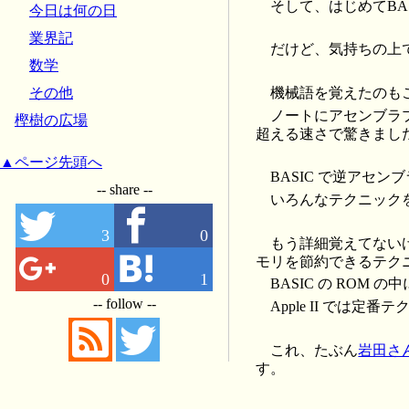
そして、はじめてBA
今日は何の日
業界記
だけど、気持ちの上
数学
機械語を覚えたのも
その他
ノートにアセンブラプ
樫樹の広場
超える速さで驚きまし
▲ページ先頭へ
BASIC で逆アセ
-- share --
いろんなテクニック
3
0
もう詳細覚えてないけど
モリを節約できるテク
0
1
BASIC の RO
-- follow --
Apple II では
これ、たぶん
岩田さ
す。