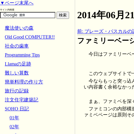
▼ページ末尾へ
サイト内検索
2014年06
魔法使いの森
前: ブレーズ・パスカルの
Old Good COMPUTER!!
ファミリーベーシッ
社会の歯車
今日はファミリーベーシ
Programming Tips
Llamaの足跡
難しい算数
このウェブサイトで
今ならもっと突っ込
簡単料理の作り方
い内容書く余裕なかっ
旅行の記録
注文住宅建築記
まぁ、ファミベを深
ファミコンの内部構
SOHO 日記
ァミベページは原則そ
01年
02年