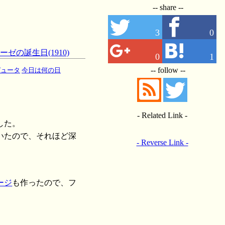
-- share --
3
0
ーゼの誕生日(1910)
0
1
-- follow --
ピュータ
今日は何の日
- Related Link -
した。
いたので、それほど深
- Reverse Link -
ージ
も作ったので、フ