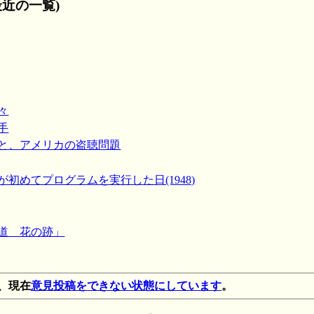
近の一覧)
々
手
」と、アメリカの盗聴問題
が初めてプログラムを実行した日(1948)
く道 花の跡」
、現在
意見投稿をできない状態にしています
。